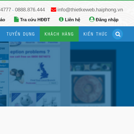
74777
0888.876.444
info@thietkeweb.haiphong.vn
-
báo
Tra cứu HĐĐT
Liên hệ
Đăng nhập
TUYỂN DỤNG
KHÁCH HÀNG
KIẾN THỨC
Hướng dẫn đăng ký Google Business
Hướng dẫn dùng fanpage facebook