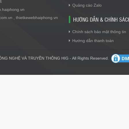
4
Quảng cáo Zalo
b.haiphong.vn
.com.vn , thietkewebhaiphong.vn
HƯỚNG DẪN & CHÍNH SÁC
Chính sách bảo mật thông tin
Hướng dẫn thanh toán
NG NGHỆ VÀ TRUYỀN THÔNG HIG - All Rights Reserved.