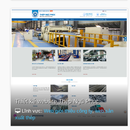
Thiết kế website Thép Ngũ Phúc
Lĩnh vực:
Web giới thiệu công ty
,
web sản
xuất thép