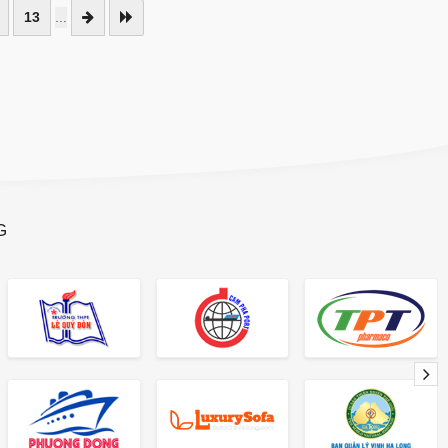
13
...
G