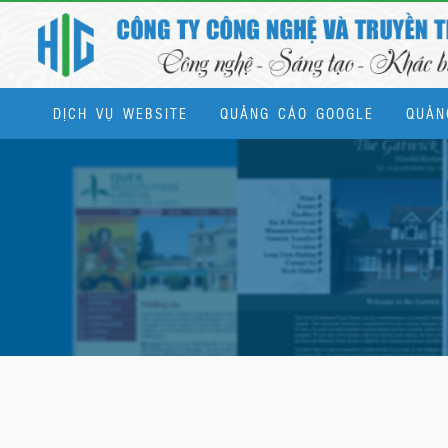
DỊCH VỤ WEBSITE
QUẢNG CÁO GOOGLE
QUẢN
Dịch vụ quản trị website & SEO tổng thể