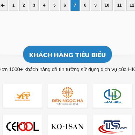
1
2
3
4
5
6
7
8
9
10
11
12
KHÁCH HÀNG TIÊU BIỂU
Hơn 1000+ khách hàng đã tin tưởng sử dụng dịch vụ của HI