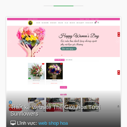
Thiết kế website Thế Giới Hoa Tươi
Sunflowers
Lĩnh vực:
web shop hoa