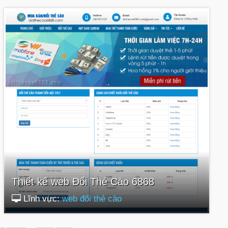
Thiết kế web Đổi Thẻ Cào 6868
Lĩnh vực:
web đổi thẻ cào