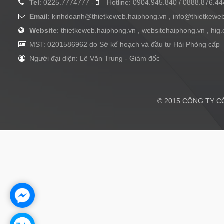
Tel
: 0225.7774777 -
Hotline: 0904.945.840 / 0888.876.44
Email
:
kinhdoanh@thietkeweb.haiphong.vn
,
info@thietkewe
Website
: thietkeweb.haiphong.vn , websitehaiphong.vn , hig
MST: 0201586962 do Sở kế hoạch và đầu tư Hải Phòng cấp
Người đại diện: Lê Văn Trung - Giám đốc
© 2015 CÔNG TY CÔ