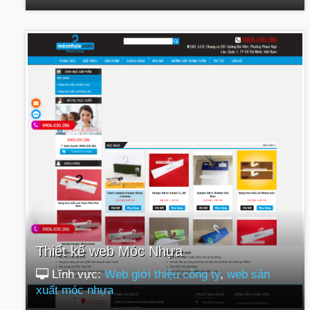
Thiết kế web Móc Nhựa
Lĩnh vực:
Web giới thiệu công ty
,
web sản
xuất móc nhựa