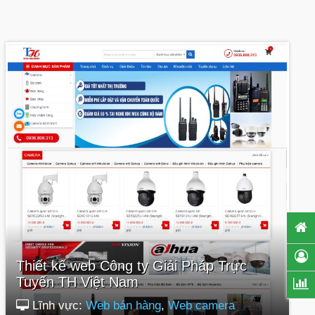
Thiết kế web Công ty Giải Pháp Trực
Tuyến TH Việt Nam
Lĩnh vực:
Web bán hàng
,
Web camera