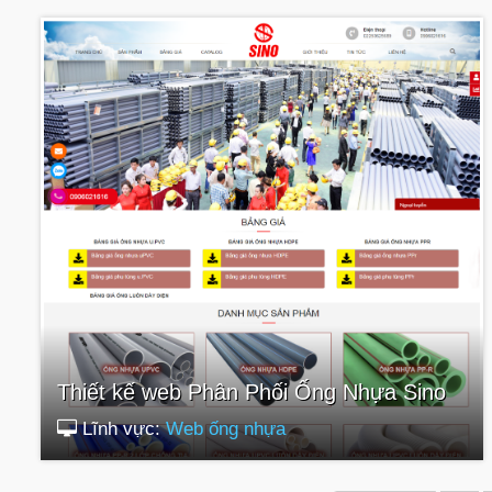
Thiết kế web Phân Phối Ống Nhựa Sino
Lĩnh vực:
Web ống nhựa