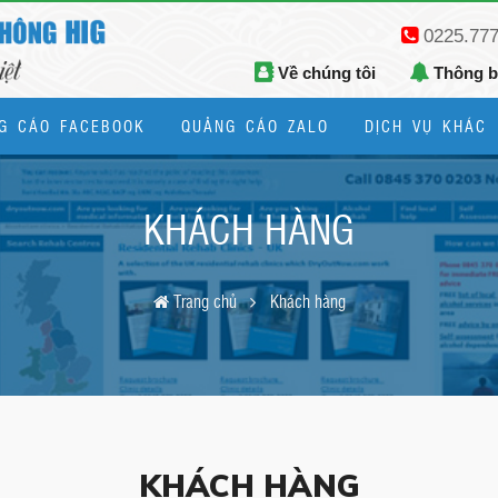
0225.77
Về chúng tôi
Thông 
G CÁO FACEBOOK
QUẢNG CÁO ZALO
DỊCH VỤ KHÁC
Thiết kế logo, bộ nhận diện thương hiệu
KHÁCH HÀNG
Trang chủ
Khách hàng
KHÁCH HÀNG