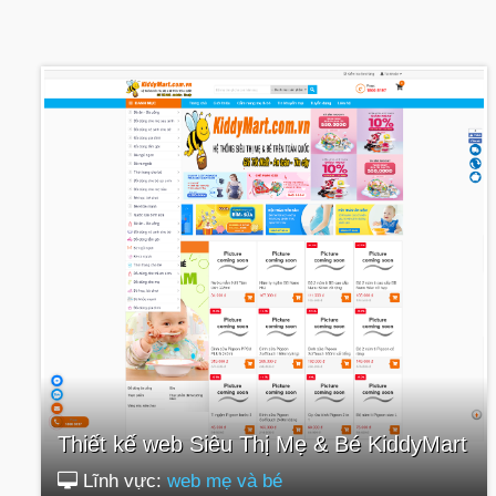
Thiết kế web Siêu Thị Mẹ & Bé KiddyMart
Lĩnh vực:
web mẹ và bé