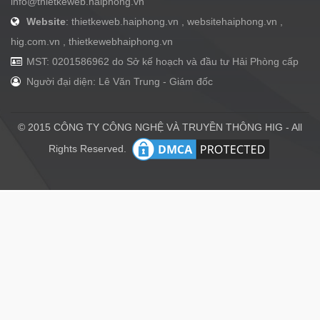
info@thietkeweb.haiphong.vn
Website
: thietkeweb.haiphong.vn , websitehaiphong.vn ,
hig.com.vn , thietkewebhaiphong.vn
MST: 0201586962 do Sở kế hoạch và đầu tư Hải Phòng cấp
Người đại diện: Lê Văn Trung - Giám đốc
© 2015 CÔNG TY CÔNG NGHỆ VÀ TRUYỀN THÔNG HIG - All
Rights Reserved.