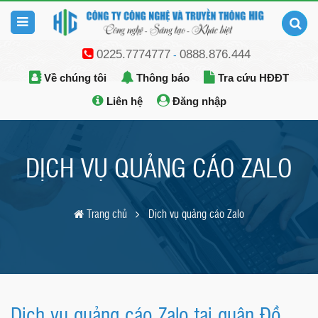
0225.7774777
0888.876.444
-
Về chúng tôi
Thông báo
Tra cứu HĐĐT
Liên hệ
Đăng nhập
DỊCH VỤ QUẢNG CÁO ZALO
Trang chủ
Dịch vụ quảng cáo Zalo
Dịch vụ quảng cáo Zalo tại quận Đồ