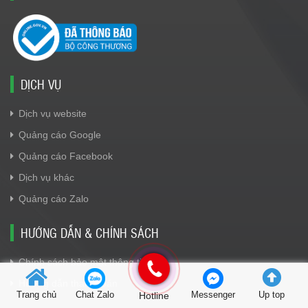
DỊCH VỤ
Dịch vụ website
Quảng cáo Google
Quảng cáo Facebook
Dịch vụ khác
Quảng cáo Zalo
HƯỚNG DẪN & CHÍNH SÁCH
Chính sách bảo mật thông tin
Hướng dẫn thanh toán
Trang chủ
Chat Zalo
Hotline
Messenger
Up top