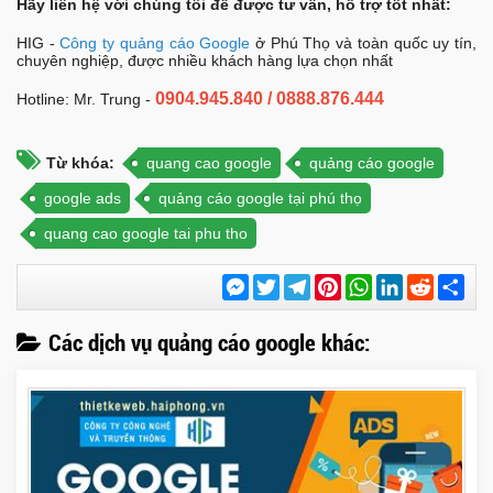
Hãy liên hệ với chúng tôi để được tư vấn, hỗ trợ tốt nhất:
HIG -
Công ty quảng cáo Google
ở Phú Thọ và toàn quốc uy tín,
chuyên nghiệp, được nhiều khách hàng lựa chọn nhất
0904.945.840 / 0888.876.444
Hotline: Mr. Trung -
Từ khóa:
quang cao google
quảng cáo google
google ads
quảng cáo google tại phú thọ
quang cao google tai phu tho
Messenger
Twitter
Telegram
Pinterest
WhatsApp
LinkedIn
Reddit
Chi
sẻ
Các dịch vụ quảng cáo google khác: