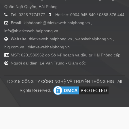
Quận Ngô Quyền, Hải Phòng
Tel
: 0225.7774777 -
Hotline: 0904.945.840 / 0888.876.444
Email
:
kinhdoanh@thietkeweb.haiphong.vn
,
info@thietkeweb.haiphong.vn
Website
: thietkeweb.haiphong.vn , websitehaiphong.vn ,
hig.com.vn , thietkewebhaiphong.vn
MST: 0201586962 do Sở kế hoạch và đầu tư Hải Phòng cấp
Người đại diện: Lê Văn Trung - Giám đốc
© 2015 CÔNG TY CÔNG NGHỆ VÀ TRUYỀN THÔNG HIG - All
Rights Reserved.