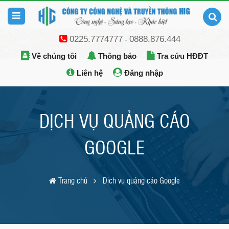
0225.7774777
0888.876.444
-
Về chúng tôi
Thông báo
Tra cứu HĐĐT
Liên hệ
Đăng nhập
DỊCH VỤ QUẢNG CÁO
GOOGLE
Trang chủ
Dịch vụ quảng cáo Google