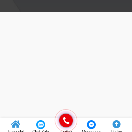
Trang chủ
Chat Zalo
Messenger
Up top