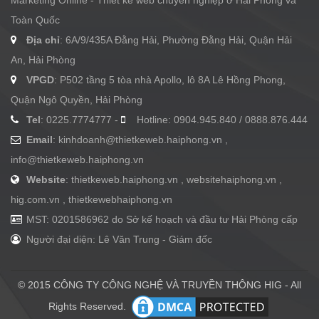
Marketing Online - Thiết kế web chuyên nghiệp ở Hải Phòng và
Toàn Quốc
Địa chỉ
: 6A/9/435A Đằng Hải, Phường Đằng Hải, Quận Hải
An, Hải Phòng
VPGD
: P502 tầng 5 tòa nhà Apollo, lô 8A Lê Hồng Phong,
Quận Ngô Quyền, Hải Phòng
Tel
: 0225.7774777 -
Hotline: 0904.945.840 / 0888.876.444
Email
:
kinhdoanh@thietkeweb.haiphong.vn
,
info@thietkeweb.haiphong.vn
Website
: thietkeweb.haiphong.vn , websitehaiphong.vn ,
hig.com.vn , thietkewebhaiphong.vn
MST: 0201586962 do Sở kế hoạch và đầu tư Hải Phòng cấp
Người đại diện: Lê Văn Trung - Giám đốc
© 2015 CÔNG TY CÔNG NGHỆ VÀ TRUYỀN THÔNG HIG - All
Rights Reserved.