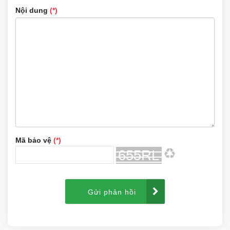
Nội dung
(*)
Mã bảo vệ
(*)
Gửi phản hồi