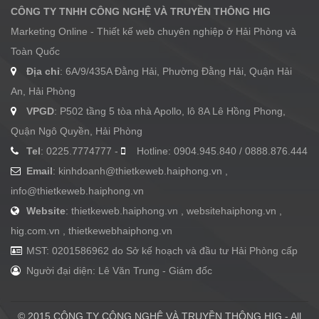
CÔNG TY TNHH CÔNG NGHỆ VÀ TRUYỀN THÔNG HIG
Marketing Online - Thiết kế web chuyên nghiệp ở Hải Phòng và
Toàn Quốc
Địa chỉ
: 6A/9/435A Đằng Hải, Phường Đằng Hải, Quận Hải
An, Hải Phòng
VPGD
: P502 tầng 5 tòa nhà Apollo, lô 8A Lê Hồng Phong,
Quận Ngô Quyền, Hải Phòng
Tel
: 0225.7774777 -
Hotline: 0904.945.840 / 0888.876.444
Email
:
kinhdoanh@thietkeweb.haiphong.vn
,
info@thietkeweb.haiphong.vn
Website
: thietkeweb.haiphong.vn , websitehaiphong.vn ,
hig.com.vn , thietkewebhaiphong.vn
MST: 0201586962 do Sở kế hoạch và đầu tư Hải Phòng cấp
Người đại diện: Lê Văn Trung - Giám đốc
© 2015 CÔNG TY CÔNG NGHỆ VÀ TRUYỀN THÔNG HIG - All