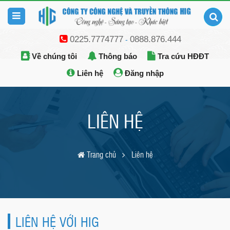
0225.7774777
0888.876.444
-
Về chúng tôi
Thông báo
Tra cứu HĐĐT
Liên hệ
Đăng nhập
LIÊN HỆ
Trang chủ
Liên hệ
LIÊN HỆ VỚI HIG