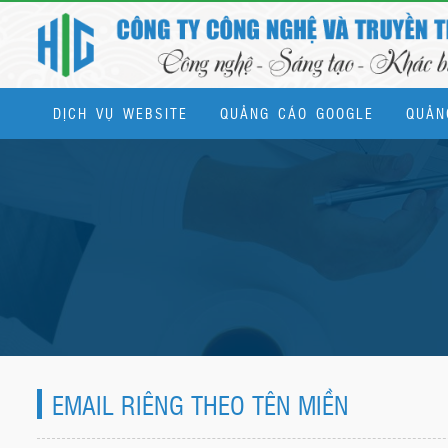
DỊCH VỤ WEBSITE
QUẢNG CÁO GOOGLE
QUẢN
Dịch vụ quản trị website & SEO tổng thể
EMAIL RIÊNG THEO TÊN MIỀN