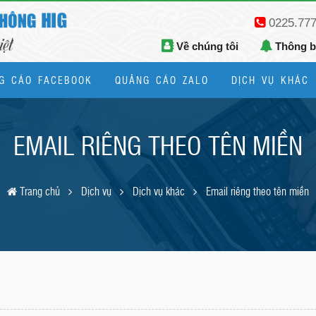
0225.77
Về chúng tôi
Thông 
G CÁO FACEBOOK
QUẢNG CÁO ZALO
DỊCH VỤ KHÁC
Thiết kế logo, bộ nhận diện thương hiệu
EMAIL RIÊNG THEO TÊN MIỀN
Trang chủ
Dịch vụ
Dịch vụ khác
Email riêng theo tên miền