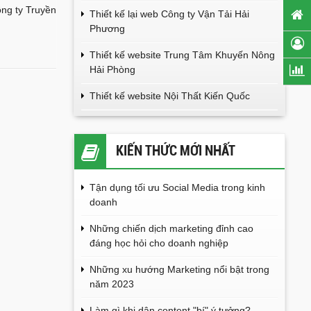
ông ty Truyền
Thiết kế lại web Công ty Vận Tải Hải
Phương
Thiết kế website Trung Tâm Khuyến Nông
Hải Phòng
Thiết kế website Nội Thất Kiến Quốc
KIẾN THỨC MỚI NHẤT
Tận dụng tối ưu Social Media trong kinh
doanh
Những chiến dịch marketing đỉnh cao
đáng học hỏi cho doanh nghiệp
Những xu hướng Marketing nổi bật trong
năm 2023
Làm gì khi dân content "bí" ý tưởng?