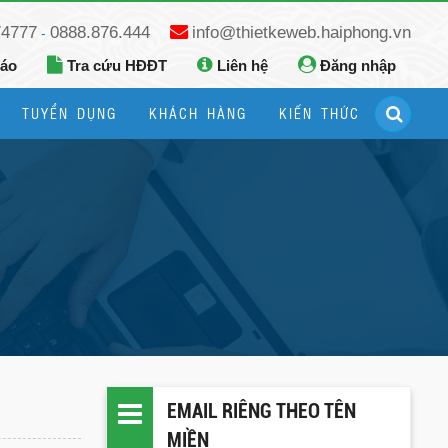
74777
0888.876.444
info@thietkeweb.haiphong.vn
-
báo
Tra cứu HĐĐT
Liên hệ
Đăng nhập
TUYỂN DỤNG
KHÁCH HÀNG
KIẾN THỨC
Hướng dẫn đăng ký Google Business
Hướng dẫn dùng fanpage facebook
EMAIL RIÊNG THEO TÊN
MIỀN