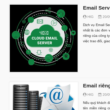
Email Serv
HIG
20/0
Dịch vụ Email Se
nhất là các đơn 
riêng của công t
việc trao đổi, gi
Email riên
HIG
20/0
Nếu quý khách đa
tên miền riêng c