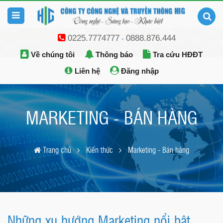
0225.7774777
0888.876.444
-
Về chúng tôi
Thông báo
Tra cứu HĐĐT
Liên hệ
Đăng nhập
MARKETING - BÁN HÀNG
Trang chủ
Kiến thức
Marketing - Bán hàng
Những xu hướng Marketing nổi bật