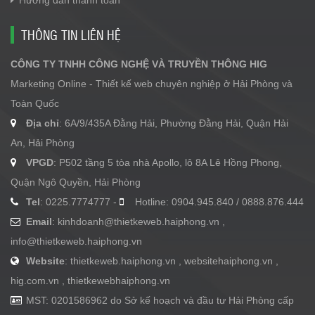
Hướng dẫn thanh toán
THÔNG TIN LIÊN HỆ
CÔNG TY TNHH CÔNG NGHỆ VÀ TRUYỀN THÔNG HIG
Marketing Online - Thiết kế web chuyên nghiệp ở Hải Phòng và
Toàn Quốc
Địa chỉ
: 6A/9/435A Đằng Hải, Phường Đằng Hải, Quận Hải
An, Hải Phòng
VPGD
: P502 tầng 5 tòa nhà Apollo, lô 8A Lê Hồng Phong,
Quận Ngô Quyền, Hải Phòng
Tel
: 0225.7774777 -
Hotline: 0904.945.840 / 0888.876.444
Email
:
kinhdoanh@thietkeweb.haiphong.vn
,
info@thietkeweb.haiphong.vn
Website
: thietkeweb.haiphong.vn , websitehaiphong.vn ,
hig.com.vn , thietkewebhaiphong.vn
MST: 0201586962 do Sở kế hoạch và đầu tư Hải Phòng cấp