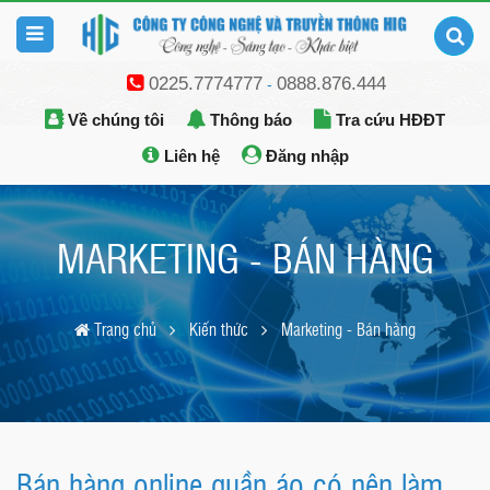
0225.7774777
0888.876.444
-
Về chúng tôi
Thông báo
Tra cứu HĐĐT
Liên hệ
Đăng nhập
MARKETING - BÁN HÀNG
Trang chủ
Kiến thức
Marketing - Bán hàng
Bán hàng online quần áo có nên làm