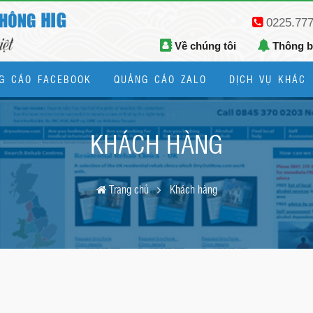
0225.77
Về chúng tôi
Thông 
G CÁO FACEBOOK
QUẢNG CÁO ZALO
DỊCH VỤ KHÁC
Thiết kế logo, bộ nhận diện thương hiệu
KHÁCH HÀNG
Trang chủ
Khách hàng