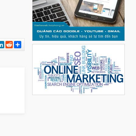
est
hatsApp
LinkedIn
Reddit
Chia
sẻ