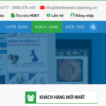
74777
0888.876.444
info@thietkeweb.haiphong.vn
-
báo
Tra cứu HĐĐT
Liên hệ
Đăng nhập
TUYỂN DỤNG
KHÁCH HÀNG
KIẾN THỨC
Hướng dẫn đăng ký Google Business
Hướng dẫn dùng fanpage facebook
KHÁCH HÀNG MỚI NHẤT