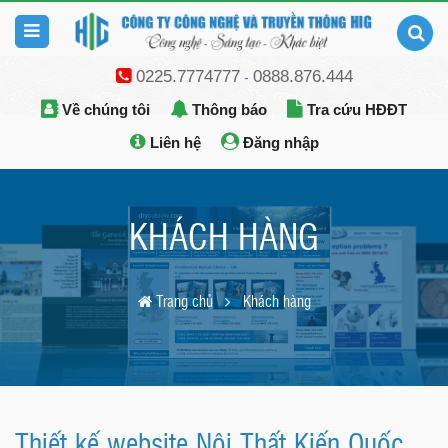
0225.7774777
0888.876.444
-
Về chúng tôi
Thông báo
Tra cứu HĐĐT
Liên hệ
Đăng nhập
KHÁCH HÀNG
Trang chủ
Khách hàng
Thiết kế website Nội Thất Kiến Quốc