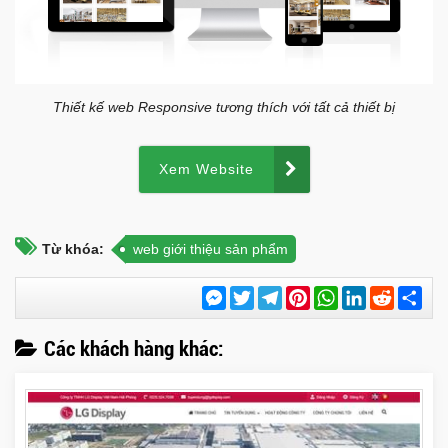
Thiết kế web Responsive tương thích với tất cả thiết bị
Xem Website
Từ khóa:
web giới thiệu sản phẩm
Messenger
Twitter
Telegram
Pinterest
WhatsApp
LinkedIn
Reddit
Chi
sẻ
Các khách hàng khác: