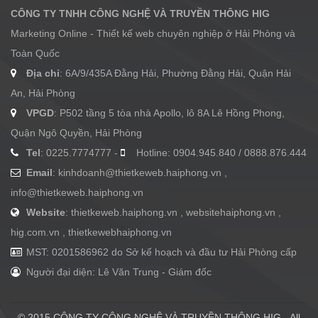
CÔNG TY TNHH CÔNG NGHỆ VÀ TRUYỀN THÔNG HIG
Marketing Online - Thiết kế web chuyên nghiệp ở Hải Phòng và
Toàn Quốc
Địa chỉ
: 6A/9/435A Đằng Hải, Phường Đằng Hải, Quận Hải
An, Hải Phòng
VPGD
: P502 tầng 5 tòa nhà Apollo, lô 8A Lê Hồng Phong,
Quận Ngô Quyền, Hải Phòng
Tel
: 0225.7774777 -
Hotline: 0904.945.840 / 0888.876.444
Email
:
kinhdoanh@thietkeweb.haiphong.vn
,
info@thietkeweb.haiphong.vn
Website
: thietkeweb.haiphong.vn , websitehaiphong.vn ,
hig.com.vn , thietkewebhaiphong.vn
MST: 0201586962 do Sở kế hoạch và đầu tư Hải Phòng cấp
Người đại diện: Lê Văn Trung - Giám đốc
© 2015 CÔNG TY CÔNG NGHỆ VÀ TRUYỀN THÔNG HIG - All