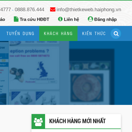
74777
0888.876.444
info@thietkeweb.haiphong.vn
-
báo
Tra cứu HĐĐT
Liên hệ
Đăng nhập
TUYỂN DỤNG
KHÁCH HÀNG
KIẾN THỨC
Hướng dẫn đăng ký Google Business
Hướng dẫn dùng fanpage facebook
KHÁCH HÀNG MỚI NHẤT