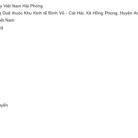
y Việt Nam Hải Phòng
ng Duệ thuộc Khu Kinh tế Đình Vũ - Cát Hải, Xã Hồng Phong, Huyện 
iệt Nam
39
uyển