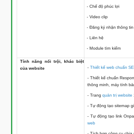
- Chế độ phúc lợi
- Video clip
- Đăng ký nhận thông tin
- Liên hệ
- Module tìm kiếm
Tính năng nổi trội, khác biệt
-
Thiết kế web chuẩn S
của website
- Thiết kế chuẩn Responsi
thông minh, máy tính bảng
- Trang
quản trị website
- Tự động tạo sitemap g
- Tự động tạo link Onpa
web
- Tích hợp công cụ chia 