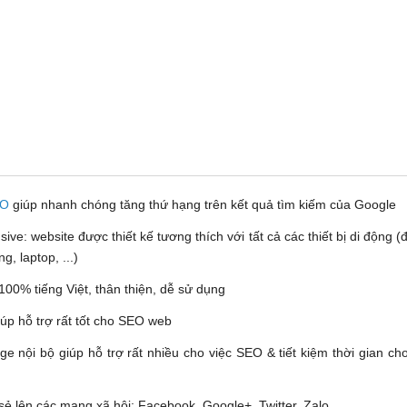
EO
giúp nhanh chóng tăng thứ hạng trên kết quả tìm kiếm của Google
ve: website được thiết kế tương thích với tất cả các thiết bị di động (đ
, laptop, ...)
100% tiếng Việt, thân thiện, dễ sử dụng
iúp hỗ trợ rất tốt cho SEO web
ge nội bộ giúp hỗ trợ rất nhiều cho việc SEO & tiết kiệm thời gian c
sẻ lên các mạng xã hội: Facebook, Google+, Twitter, Zalo, ...