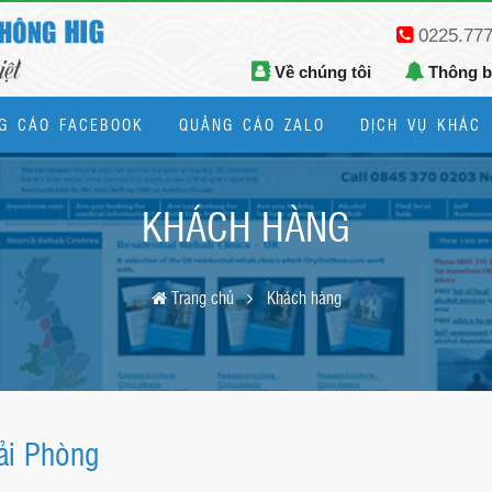
0225.77
Về chúng tôi
Thông 
G CÁO FACEBOOK
QUẢNG CÁO ZALO
DỊCH VỤ KHÁC
Thiết kế logo, bộ nhận diện thương hiệu
KHÁCH HÀNG
Trang chủ
Khách hàng
ải Phòng