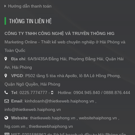
Hướng dẫn thanh toán
THÔNG TIN LIÊN HỆ
CÔNG TY TNHH CÔNG NGHỆ VÀ TRUYỀN THÔNG HIG
Marketing Online - Thiết kế web chuyên nghiệp ở Hải Phòng và
Toàn Quốc
Địa chỉ
: 6A/9/435A Đằng Hải, Phường Đằng Hải, Quận Hải
An, Hải Phòng
VPGD
: P502 tầng 5 tòa nhà Apollo, lô 8A Lê Hồng Phong,
Quận Ngô Quyền, Hải Phòng
Tel
: 0225.7774777 -
Hotline: 0904.945.840 / 0888.876.444
Email
:
kinhdoanh@thietkeweb.haiphong.vn
,
info@thietkeweb.haiphong.vn
Website
: thietkeweb.haiphong.vn , websitehaiphong.vn ,
hig.com.vn , thietkewebhaiphong.vn
MST: 0201586962 do Sở kế hoạch và đầu tư Hải Phòng cấp