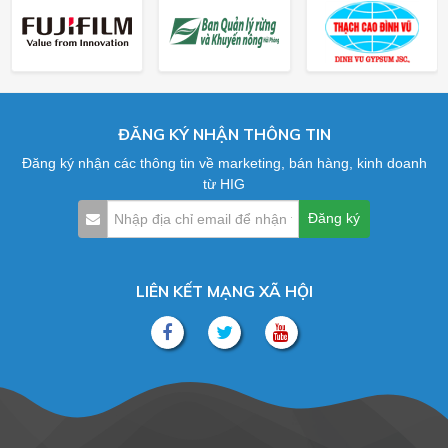
ĐĂNG KÝ NHẬN THÔNG TIN
Đăng ký nhận các thông tin về marketing, bán hàng, kinh doanh
từ HIG
LIÊN KẾT MẠNG XÃ HỘI