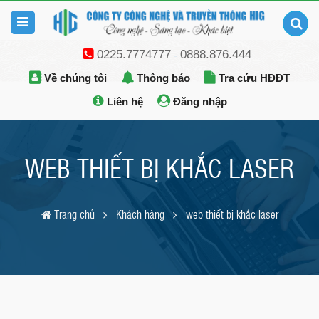
0225.7774777
0888.876.444
-
Về chúng tôi
Thông báo
Tra cứu HĐĐT
Liên hệ
Đăng nhập
WEB THIẾT BỊ KHẮC LASER
Trang chủ
Khách hàng
web thiết bị khắc laser