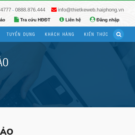
74777
0888.876.444
info@thietkeweb.haiphong.vn
-
báo
Tra cứu HĐĐT
Liên hệ
Đăng nhập
TUYỂN DỤNG
KHÁCH HÀNG
KIẾN THỨC
Hướng dẫn đăng ký Google Business
Hướng dẫn dùng fanpage facebook
ẢO
HẢO