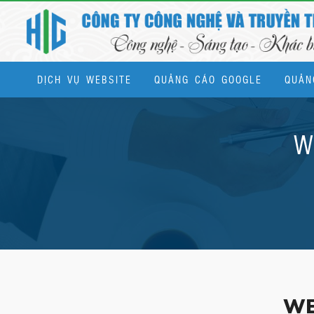
DỊCH VỤ WEBSITE
QUẢNG CÁO GOOGLE
QUẢN
Dịch vụ quản trị website & SEO tổng thể
W
WE