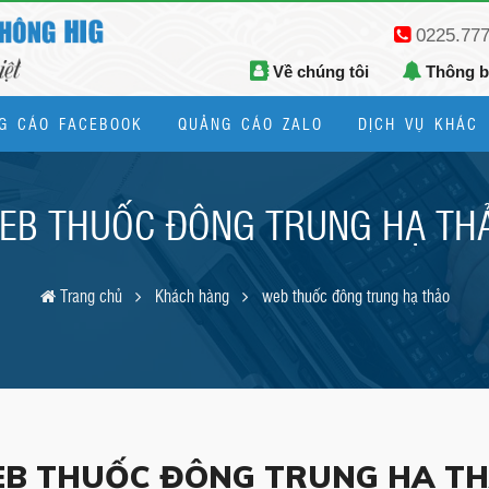
0225.77
Về chúng tôi
Thông 
G CÁO FACEBOOK
QUẢNG CÁO ZALO
DỊCH VỤ KHÁC
Thiết kế logo, bộ nhận diện thương hiệu
EB THUỐC ĐÔNG TRUNG HẠ TH
Trang chủ
Khách hàng
web thuốc đông trung hạ thảo
B THUỐC ĐÔNG TRUNG HẠ T