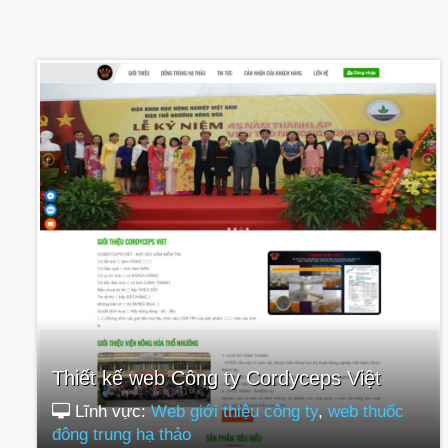
Thiết kế web Công ty Cordyceps Việt
Lĩnh vực:
Web giới thiệu công ty
,
web thuốc
đông trung hạ thảo