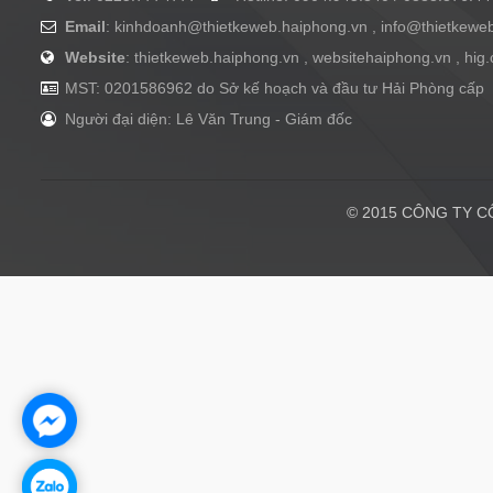
Email
:
kinhdoanh@thietkeweb.haiphong.vn
,
info@thietkewe
Website
: thietkeweb.haiphong.vn , websitehaiphong.vn , hig
MST: 0201586962 do Sở kế hoạch và đầu tư Hải Phòng cấp
Người đại diện: Lê Văn Trung - Giám đốc
© 2015 CÔNG TY CÔ