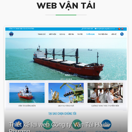
WEB VẬN TẢI
Thiết kế lại web Công ty Vận Tải Hải
Phương