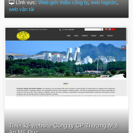
Lĩnh vực:
Web giới thiệu công ty
,
web logistic
,
web vận tải
Thiết kế website Công ty CP Thương Mại
An Mỹ Đức