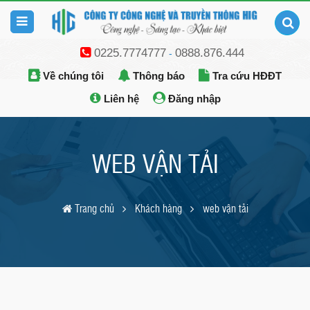
0225.7774777
0888.876.444
-
Về chúng tôi
Thông báo
Tra cứu HĐĐT
Liên hệ
Đăng nhập
WEB VẬN TẢI
Trang chủ
Khách hàng
web vận tải