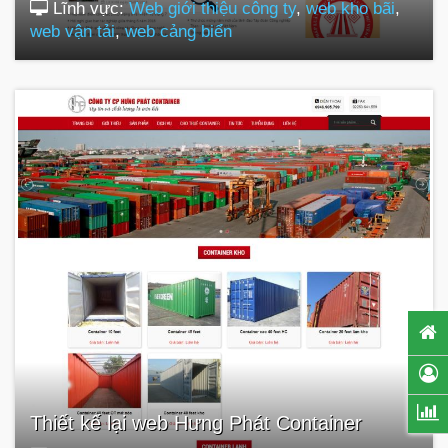
Lĩnh vực:
Web giới thiệu công ty
,
web kho bãi
,
web vận tải
,
web cảng biển
Thiết kế lại web Hưng Phát Container