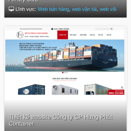
Lĩnh vực:
Web bán hàng
,
web vận tải
,
web vôi
Thiết kế website Công ty CP Hưng Phát
Container