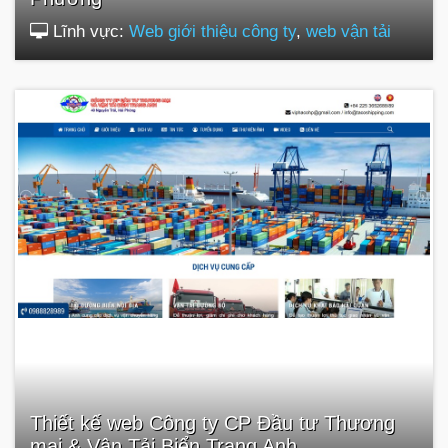
Lĩnh vực:
Web giới thiệu công ty
,
web vận tải
Thiết kế web Công ty CP Đầu tư Thương
mại & Vận Tải Biển Trang Anh