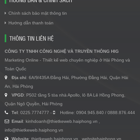
Chính sách bảo mật thông tin
Hướng dẫn thanh toán
THÔNG TIN LIÊN HỆ
CÔNG TY TNHH CÔNG NGHỆ VÀ TRUYỀN THÔNG HIG
Marketing Online - Thiết kế web chuyên nghiệp ở Hải Phòng và
Toàn Quốc
Địa chỉ
: 6A/9/435A Đằng Hải, Phường Đằng Hải, Quận Hải
An, Hải Phòng
VPGD
: P502 tầng 5 tòa nhà Apollo, lô 8A Lê Hồng Phong,
Quận Ngô Quyền, Hải Phòng
Tel
: 0225.7774777 -
Hotline: 0904.945.840 / 0888.876.444
Email
:
kinhdoanh@thietkeweb.haiphong.vn
,
info@thietkeweb.haiphong.vn
Website
: thietkeweb.haiphong.vn , websitehaiphong.vn ,