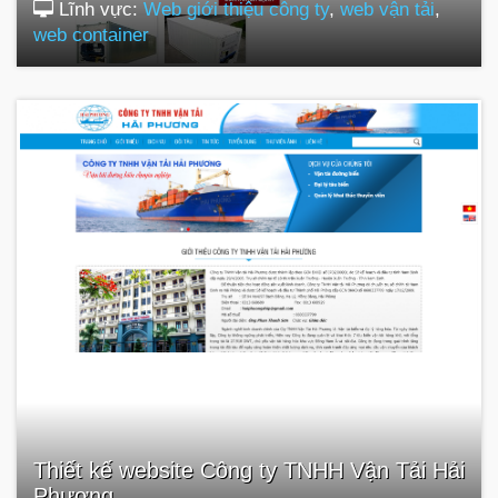
Lĩnh vực:
Web giới thiệu công ty
,
web vận tải
,
web container
Thiết kế website Công ty TNHH Vận Tải Hải
Phương