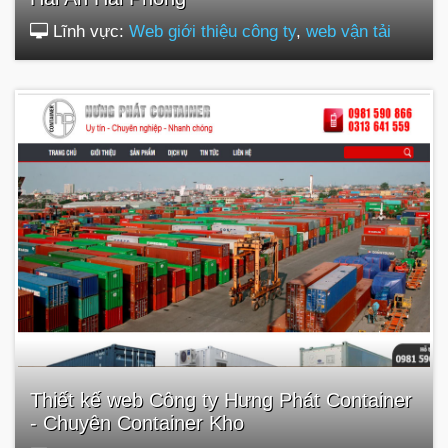
Lĩnh vực:
Web giới thiệu công ty
,
web vận tải
Thiết kế web Công ty Hưng Phát Container
- Chuyên Container Kho