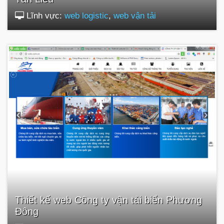
Lĩnh vực:
web logistic
,
web vận tải
Thiết kế web Công ty vận tải biển Phương
Đông