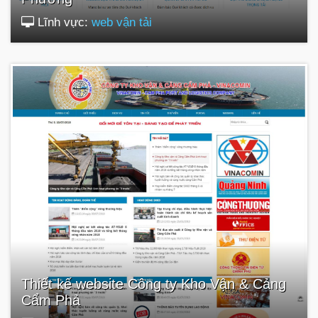
Lĩnh vực:
web vận tải
Thiết kế website Công ty Kho Vận & Cảng
Cẩm Phả