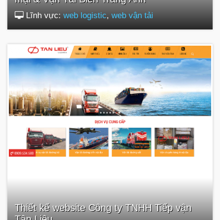
Lĩnh vực:
web logistic
,
web vận tải
Thiết kế website Công ty TNHH Tiếp vận
Tân Liêu