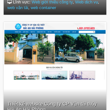
Lĩnh vực:
Web giới thiệu công ty
,
Web dịch vụ
,
web vận tải
,
web container
Thiết kế website Công ty CP Vận tải thủy
Hải An Hải Phòng