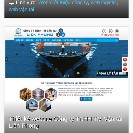
Lĩnh vực:
Web giới thiệu công ty
,
web logistic
,
web vận tải
Thiết kế website Công ty TNHH TM Vận tải
Liên Phong