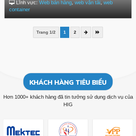
Lĩnh vực:
Web bán hàng
,
web vận tải
,
web
container
Trang 1/2
1
2
KHÁCH HÀNG TIÊU BIỂU
Hơn 1000+ khách hàng đã tin tưởng sử dụng dịch vụ của
HIG