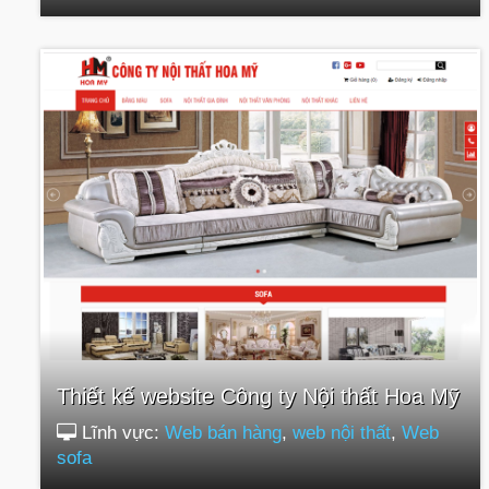
Thiết kế website Công ty Nội thất Hoa Mỹ
Lĩnh vực:
Web bán hàng
,
web nội thất
,
Web
sofa