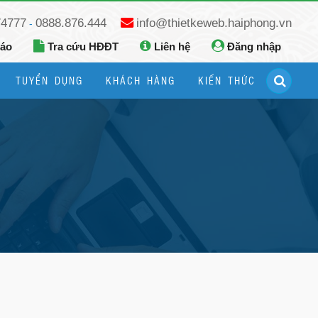
74777
0888.876.444
info@thietkeweb.haiphong.vn
-
báo
Tra cứu HĐĐT
Liên hệ
Đăng nhập
TUYỂN DỤNG
KHÁCH HÀNG
KIẾN THỨC
Hướng dẫn đăng ký Google Business
Hướng dẫn dùng fanpage facebook