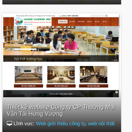
Thiết kế website Công ty CP Thương Mại
Vận Tải Hưng Vượng
Lĩnh vực:
Web giới thiệu công ty
,
web nội thất