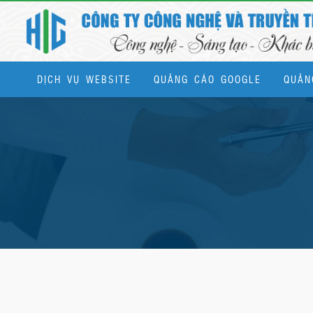
DỊCH VỤ WEBSITE
QUẢNG CÁO GOOGLE
QUẢN
Dịch vụ quản trị website & SEO tổng thể