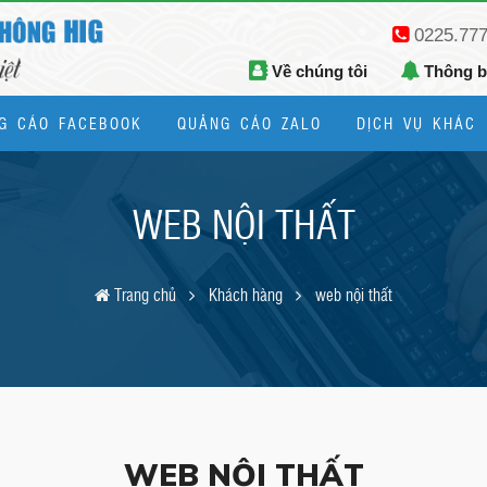
0225.77
Về chúng tôi
Thông 
G CÁO FACEBOOK
QUẢNG CÁO ZALO
DỊCH VỤ KHÁC
Thiết kế logo, bộ nhận diện thương hiệu
WEB NỘI THẤT
Trang chủ
Khách hàng
web nội thất
WEB NỘI THẤT