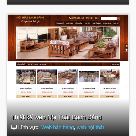
Thiết kế web Nội Thất Bạch Đằng
Lĩnh vực:
Web bán hàng
,
web nội thất