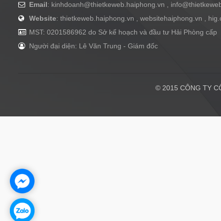
Email
:
kinhdoanh@thietkeweb.haiphong.vn
,
info@thietkewe
Website
: thietkeweb.haiphong.vn , websitehaiphong.vn , hig
MST: 0201586962 do Sở kế hoạch và đầu tư Hải Phòng cấp
Người đại diện: Lê Văn Trung - Giám đốc
© 2015 CÔNG TY CÔ