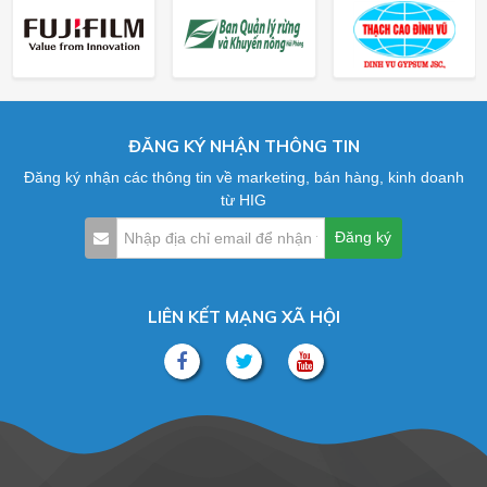
ĐĂNG KÝ NHẬN THÔNG TIN
Đăng ký nhận các thông tin về marketing, bán hàng, kinh doanh
từ HIG
LIÊN KẾT MẠNG XÃ HỘI