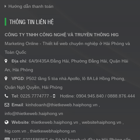
Hướng dẫn thanh toán
THÔNG TIN LIÊN HỆ
CÔNG TY TNHH CÔNG NGHỆ VÀ TRUYỀN THÔNG HIG
Marketing Online - Thiết kế web chuyên nghiệp ở Hải Phòng và
Toàn Quốc
Địa chỉ
: 6A/9/435A Đằng Hải, Phường Đằng Hải, Quận Hải
An, Hải Phòng
VPGD
: P502 tầng 5 tòa nhà Apollo, lô 8A Lê Hồng Phong,
Quận Ngô Quyền, Hải Phòng
Tel
: 0225.7774777 -
Hotline: 0904.945.840 / 0888.876.444
Email
:
kinhdoanh@thietkeweb.haiphong.vn
,
info@thietkeweb.haiphong.vn
Website
: thietkeweb.haiphong.vn , websitehaiphong.vn ,
hig.com.vn , thietkewebhaiphong.vn
MST: 0201586962 do Sở kế hoạch và đầu tư Hải Phòng cấp