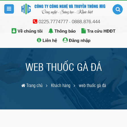
0225.7774777
0888.876.444
-
Về chúng tôi
Thông báo
Tra cứu HĐĐT
Liên hệ
Đăng nhập
WEB THUỐC GÀ ĐÁ
Trang chủ
Khách hàng
web thuốc gà đá