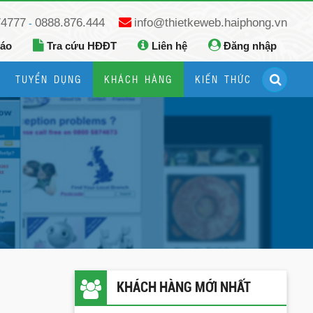
74777
0888.876.444
info@thietkeweb.haiphong.vn
-
báo
Tra cứu HĐĐT
Liên hệ
Đăng nhập
TUYỂN DỤNG
KHÁCH HÀNG
KIẾN THỨC
Hướng dẫn đăng ký Google Business
Hướng dẫn dùng fanpage facebook
KHÁCH HÀNG MỚI NHẤT