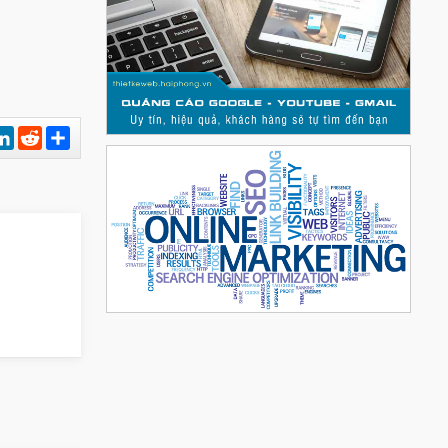
est
hatsApp
LinkedIn
Reddit
Chia
sẻ