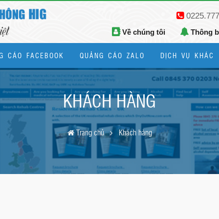
0225.77
Về chúng tôi
Thông 
G CÁO FACEBOOK
QUẢNG CÁO ZALO
DỊCH VỤ KHÁC
Thiết kế logo, bộ nhận diện thương hiệu
KHÁCH HÀNG
Trang chủ
Khách hàng