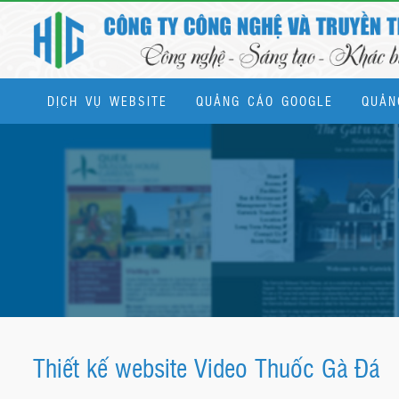
DỊCH VỤ WEBSITE
QUẢNG CÁO GOOGLE
QUẢN
Dịch vụ quản trị website & SEO tổng thể
Thiết kế website Video Thuốc Gà Đá