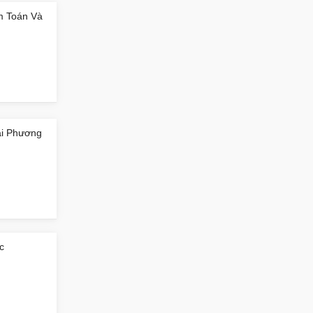
m Toán Và
Hải Phương
c