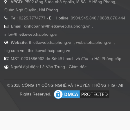
VPGD
: P502 tầng 5 tòa nhà Apollo, lô 8A Lê Hồng Phong,
Quận Ngô Quyền, Hải Phòng
Tel
: 0225.7774777 -
Hotline: 0904.945.840 / 0888.876.444
Email
:
kinhdoanh@thietkeweb.haiphong.vn
,
info@thietkeweb.haiphong.vn
Website
: thietkeweb.haiphong.vn , websitehaiphong.vn ,
hig.com.vn , thietkewebhaiphong.vn
MST: 0201586962 do Sở kế hoạch và đầu tư Hải Phòng cấp
Người đại diện: Lê Văn Trung - Giám đốc
© 2015 CÔNG TY CÔNG NGHỆ VÀ TRUYỀN THÔNG HIG - All
Rights Reserved.