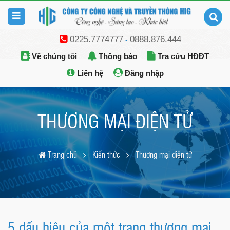
0225.7774777
0888.876.444
-
Về chúng tôi
Thông báo
Tra cứu HĐĐT
Liên hệ
Đăng nhập
THƯƠNG MẠI ĐIỆN TỬ
Trang chủ
Kiến thức
Thương mại điện tử
5 dấu hiệu của một trang thương mại