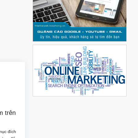
 trên
mục đích