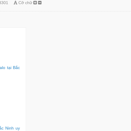
3301
Cỡ chữ
lo tại Bắc
ắc Ninh uy