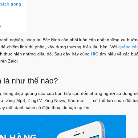
hách trong
o
oanh nghiệp, shop tại Bắc Ninh cần phải luôn cập nhật những xu hướn
h để chiếm lĩnh thị phần, xây dựng thương hiệu lâu bền. Với
quảng cá
h thực hiện những điều đó. Sau đây hãy cùng
HIG
tìm hiểu về các bư
trên Zalo:
h là như thế nào?
g thông điệp quảng cáo của bạn tiếp cận đến những người sử dụng ứ
 như: Zing Mp3, ZingTV, Zing News, Báo mới …; có thể lựa chọn đối t
) hay một danh sách số điện thoại do bạn up lên.