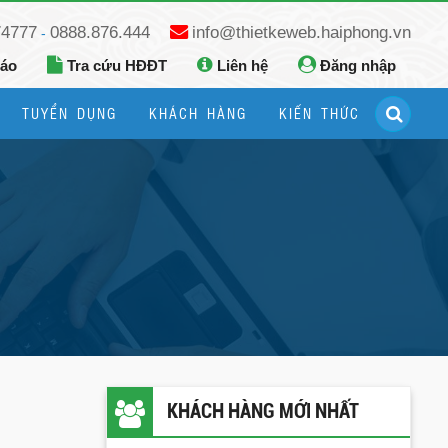
74777
0888.876.444
info@thietkeweb.haiphong.vn
-
báo
Tra cứu HĐĐT
Liên hệ
Đăng nhập
TUYỂN DỤNG
KHÁCH HÀNG
KIẾN THỨC
Hướng dẫn đăng ký Google Business
Hướng dẫn dùng fanpage facebook
KHÁCH HÀNG MỚI NHẤT