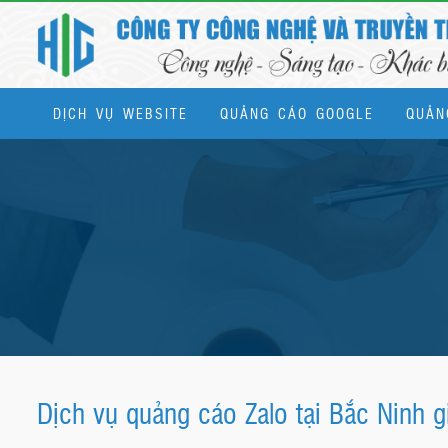
DỊCH VỤ WEBSITE
QUẢNG CÁO GOOGLE
QUẢN
Dịch vụ quản trị website & SEO tổng thể
Dịch vụ quảng cáo Zalo tại Bắc Ninh gi