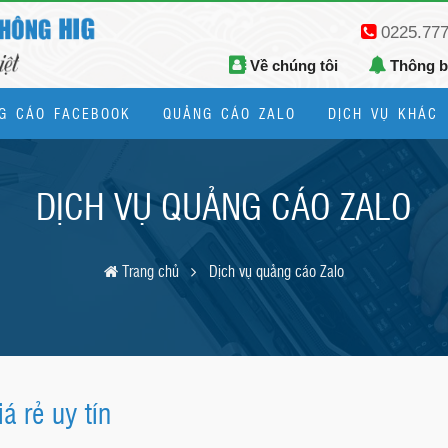
0225.77
Về chúng tôi
Thông 
G CÁO FACEBOOK
QUẢNG CÁO ZALO
DỊCH VỤ KHÁC
Thiết kế logo, bộ nhận diện thương hiệu
DỊCH VỤ QUẢNG CÁO ZALO
Trang chủ
Dịch vụ quảng cáo Zalo
á rẻ uy tín