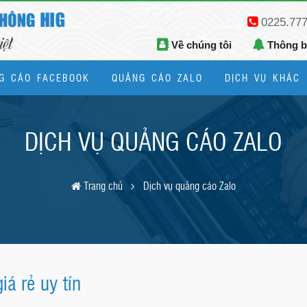
0225.77
Về chúng tôi
Thông 
G CÁO FACEBOOK
QUẢNG CÁO ZALO
DỊCH VỤ KHÁC
Thiết kế logo, bộ nhận diện thương hiệu
DỊCH VỤ QUẢNG CÁO ZALO
Trang chủ
Dịch vụ quảng cáo Zalo
á rẻ uy tín