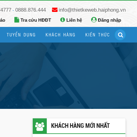
74777
0888.876.444
info@thietkeweb.haiphong.vn
-
báo
Tra cứu HĐĐT
Liên hệ
Đăng nhập
TUYỂN DỤNG
KHÁCH HÀNG
KIẾN THỨC
Hướng dẫn đăng ký Google Business
Hướng dẫn dùng fanpage facebook
KHÁCH HÀNG MỚI NHẤT