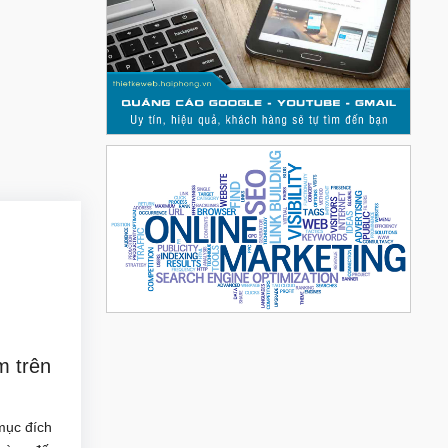
 trên
mục đích