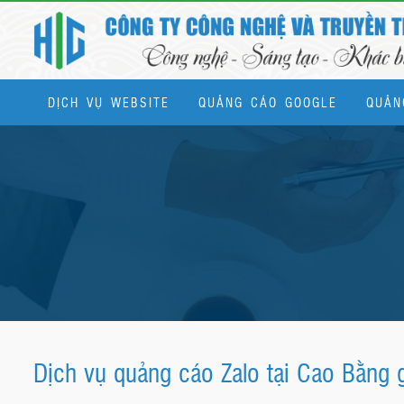
DỊCH VỤ WEBSITE
QUẢNG CÁO GOOGLE
QUẢN
Dịch vụ quản trị website & SEO tổng thể
Dịch vụ quảng cáo Zalo tại Cao Bằng gi