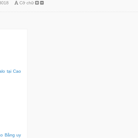
3018
Cỡ chữ
lo tại Cao
ao Bằng uy