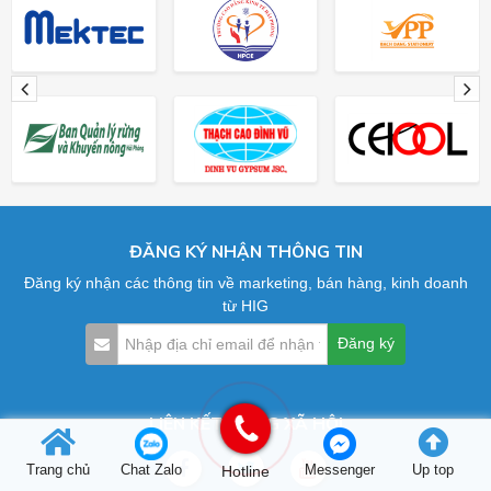
ĐĂNG KÝ NHẬN THÔNG TIN
Đăng ký nhận các thông tin về marketing, bán hàng, kinh doanh
từ HIG
LIÊN KẾT MẠNG XÃ HỘI
Trang chủ
Chat Zalo
Hotline
Messenger
Up top