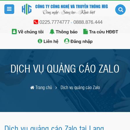
0225.7774777
0888.876.444
-
Về chúng tôi
Thông báo
Tra cứu HĐĐT
Liên hệ
Đăng nhập
DỊCH VỤ QUẢNG CÁO ZALO
Trang chủ
Dịch vụ quảng cáo Zalo
Dịch vụ quảng cáo Zalo tại Lạng