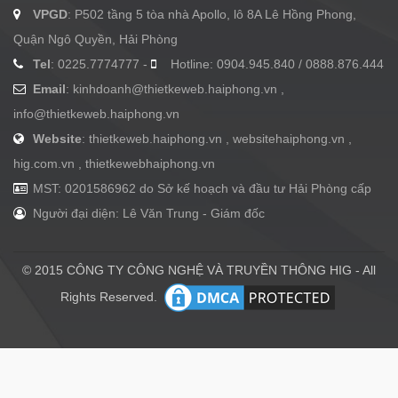
VPGD
: P502 tầng 5 tòa nhà Apollo, lô 8A Lê Hồng Phong,
Quận Ngô Quyền, Hải Phòng
Tel
: 0225.7774777 -
Hotline: 0904.945.840 / 0888.876.444
Email
:
kinhdoanh@thietkeweb.haiphong.vn
,
info@thietkeweb.haiphong.vn
Website
: thietkeweb.haiphong.vn , websitehaiphong.vn ,
hig.com.vn , thietkewebhaiphong.vn
MST: 0201586962 do Sở kế hoạch và đầu tư Hải Phòng cấp
Người đại diện: Lê Văn Trung - Giám đốc
© 2015 CÔNG TY CÔNG NGHỆ VÀ TRUYỀN THÔNG HIG - All
Rights Reserved.