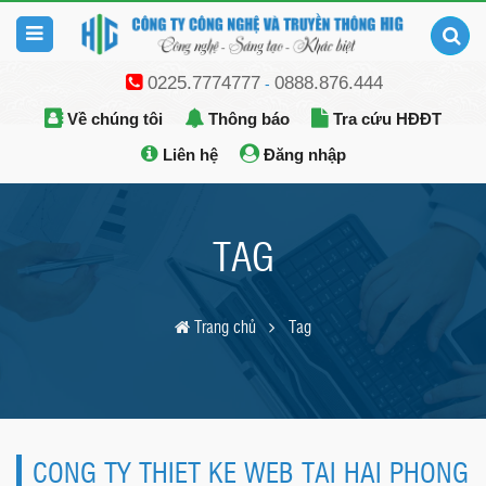
0225.7774777
0888.876.444
-
Về chúng tôi
Thông báo
Tra cứu HĐĐT
Liên hệ
Đăng nhập
TAG
Trang chủ
Tag
CONG TY THIET KE WEB TAI HAI PHONG