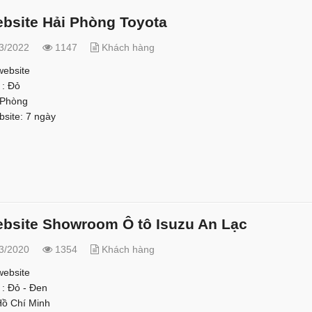
ebsite Hải Phòng Toyota
3/2022
1147
Khách hàng
website
 : Đỏ
 Phòng
bsite: 7 ngày
ebsite Showroom Ô tô Isuzu An Lạc
3/2020
1354
Khách hàng
 website
 : Đỏ - Đen
Hồ Chí Minh