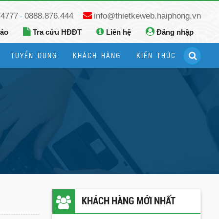
74777
0888.876.444
info@thietkeweb.haiphong.vn
-
báo
Tra cứu HĐĐT
Liên hệ
Đăng nhập
TUYỂN DỤNG
KHÁCH HÀNG
KIẾN THỨC
Hướng dẫn đăng ký Google Business
Hướng dẫn dùng fanpage facebook
KHÁCH HÀNG MỚI NHẤT