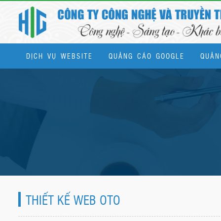
DỊCH VỤ WEBSITE
QUẢNG CÁO GOOGLE
QUẢN
Dịch vụ quản trị website & SEO tổng thể
THIẾT KẾ WEB OTO