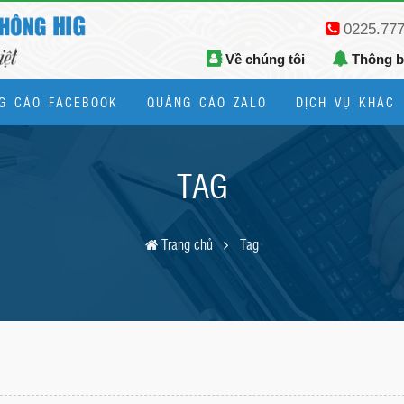
0225.77
Về chúng tôi
Thông 
G CÁO FACEBOOK
QUẢNG CÁO ZALO
DỊCH VỤ KHÁC
Thiết kế logo, bộ nhận diện thương hiệu
TAG
Trang chủ
Tag