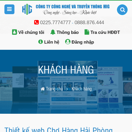
0225.7774777
0888.876.444
-
Về chúng tôi
Thông báo
Tra cứu HĐĐT
Liên hệ
Đăng nhập
KHÁCH HÀNG
Trang chủ
Khách hàng
Thiết kế web Chợ Hàng Hải Phòng