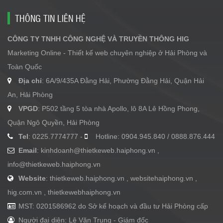
THÔNG TIN LIÊN HỆ
CÔNG TY TNHH CÔNG NGHỆ VÀ TRUYỀN THÔNG HIG
Marketing Online - Thiết kế web chuyên nghiệp ở Hải Phòng và
Toàn Quốc
Địa chỉ
: 6A/9/435A Đằng Hải, Phường Đằng Hải, Quận Hải
An, Hải Phòng
VPGD
: P502 tầng 5 tòa nhà Apollo, lô 8A Lê Hồng Phong,
Quận Ngô Quyền, Hải Phòng
Tel
: 0225.7774777 -
Hotline: 0904.945.840 / 0888.876.444
Email
:
kinhdoanh@thietkeweb.haiphong.vn
,
info@thietkeweb.haiphong.vn
Website
: thietkeweb.haiphong.vn , websitehaiphong.vn ,
hig.com.vn , thietkewebhaiphong.vn
MST: 0201586962 do Sở kế hoạch và đầu tư Hải Phòng cấp
Người đại diện: Lê Văn Trung - Giám đốc