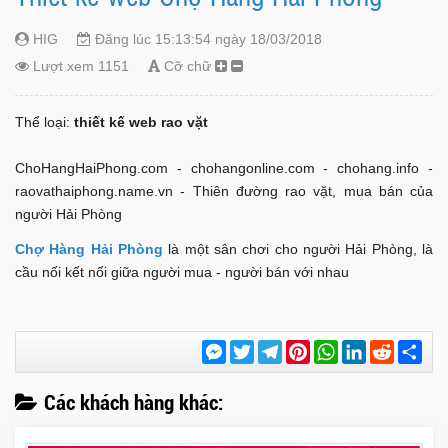
HIG
Đăng lúc 15:13:54 ngày 18/03/2018
Lượt xem 1151
Cỡ chữ
Thể loại:
thiết kế web rao vặt
ChoHangHaiPhong.com - chohangonline.com - chohang.info -
raovathaiphong.name.vn - Thiên đường rao vặt, mua bán của
người Hải Phòng
Chợ Hàng Hải Phòng
là một sân chơi cho người Hải Phòng, là
cầu nối kết nối giữa người mua - người bán với nhau
Messenger
Twitter
Telegram
Pinterest
WhatsApp
LinkedIn
Reddit
Chi
sẻ
Các khách hàng khác: