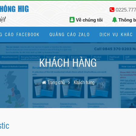
0225.77
Về chúng tôi
Thông 
G CÁO FACEBOOK
QUẢNG CÁO ZALO
DỊCH VỤ KHÁC
Thiết kế logo, bộ nhận diện thương hiệu
KHÁCH HÀNG
Trang chủ
Khách hàng
tic