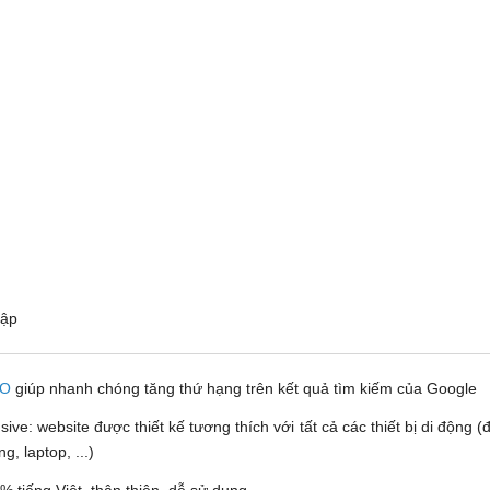
 cập
EO
giúp nhanh chóng tăng thứ hạng trên kết quả tìm kiếm của Google
ve: website được thiết kế tương thích với tất cả các thiết bị di động (đ
, laptop, ...)
% tiếng Việt, thân thiện, dễ sử dụng