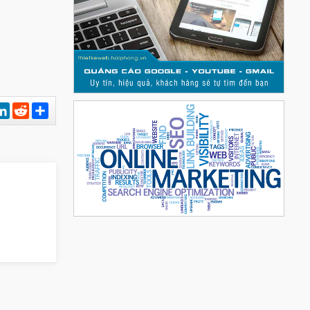
est
hatsApp
LinkedIn
Reddit
Chia
sẻ