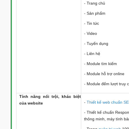
- Trang chủ
- Sản phẩm
- Tin tức
- Video
- Tuyển dụng
- Liên hệ
- Module tìm kiếm
- Module hỗ trợ online
- Module đếm lượt truy
Tính năng nổi trội, khác biệt
-
Thiết kế web chuẩn S
của website
- Thiết kế chuẩn Responsi
thông minh, máy tính bảng
- Trang
quản trị web
100