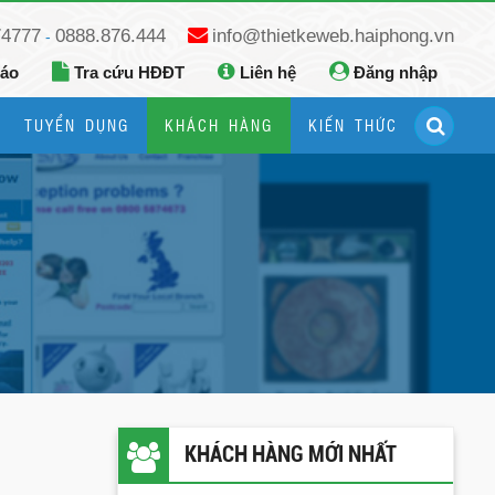
74777
0888.876.444
info@thietkeweb.haiphong.vn
-
báo
Tra cứu HĐĐT
Liên hệ
Đăng nhập
TUYỂN DỤNG
KHÁCH HÀNG
KIẾN THỨC
Hướng dẫn đăng ký Google Business
Hướng dẫn dùng fanpage facebook
KHÁCH HÀNG MỚI NHẤT