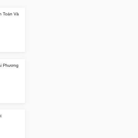
m Toán Và
Hải Phương
c