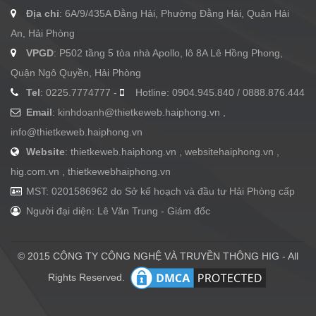
Địa chỉ
: 6A/9/435A Đằng Hải, Phường Đằng Hải, Quận Hải
An, Hải Phòng
VPGD
: P502 tầng 5 tòa nhà Apollo, lô 8A Lê Hồng Phong,
Quận Ngô Quyền, Hải Phòng
Tel
: 0225.7774777 -
Hotline: 0904.945.840 / 0888.876.444
Email
:
kinhdoanh@thietkeweb.haiphong.vn
,
info@thietkeweb.haiphong.vn
Website
: thietkeweb.haiphong.vn , websitehaiphong.vn ,
hig.com.vn , thietkewebhaiphong.vn
MST: 0201586962 do Sở kế hoạch và đầu tư Hải Phòng cấp
Người đại diện: Lê Văn Trung - Giám đốc
© 2015 CÔNG TY CÔNG NGHỆ VÀ TRUYỀN THÔNG HIG - All
Rights Reserved.