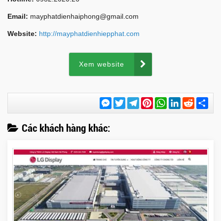
Email:
mayphatdienhaiphong@gmail.com
Website:
http://mayphatdienhiepphat.com
Xem website
Messenger
Twitter
Telegram
Pinterest
WhatsApp
LinkedIn
Reddit
Chi
sẻ
Các khách hàng khác: