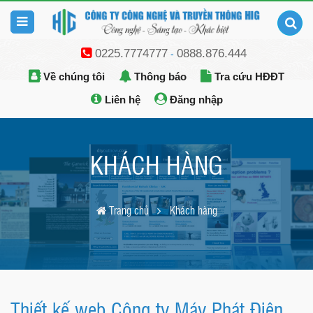
0225.7774777
0888.876.444
-
Về chúng tôi
Thông báo
Tra cứu HĐĐT
Liên hệ
Đăng nhập
KHÁCH HÀNG
Trang chủ
Khách hàng
Thiết kế web Công ty Máy Phát Điện