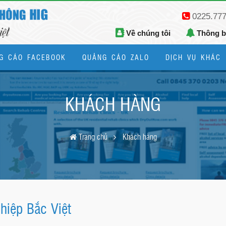
0225.77
Về chúng tôi
Thông 
G CÁO FACEBOOK
QUẢNG CÁO ZALO
DỊCH VỤ KHÁC
Thiết kế logo, bộ nhận diện thương hiệu
KHÁCH HÀNG
Trang chủ
Khách hàng
hiệp Bắc Việt