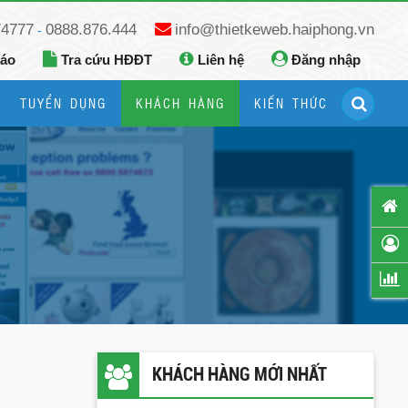
74777
0888.876.444
info@thietkeweb.haiphong.vn
-
báo
Tra cứu HĐĐT
Liên hệ
Đăng nhập
TUYỂN DỤNG
KHÁCH HÀNG
KIẾN THỨC
Hướng dẫn đăng ký Google Business
Hướng dẫn dùng fanpage facebook
KHÁCH HÀNG MỚI NHẤT