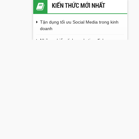
KIẾN THỨC MỚI NHẤT
Tận dụng tối ưu Social Media trong kinh
doanh
Những chiến dịch marketing đỉnh cao
đáng học hỏi cho doanh nghiệp
Những xu hướng Marketing nổi bật trong
h và Đầu tư
năm 2023
t đã có những
Làm gì khi dân content "bí" ý tưởng?
ong các ngành
Hướng dẫn đăng ký ChatGPT tạo tài
khoản ChatGPT
Dịch vụ xây dựng kế hoạch content seo
cho website tại hải phòng
Hiệu ứng lan truyền và những điều bạn
cần biết