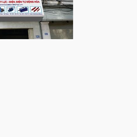
h lập từ năm 2009 theo quyết định số 0200925154 do Sở Kế hoạc
nh thành và phát triển Công ty cổ phần thiết bị công nghiệp Bắc Việ
p đặt hệ thống thủy lực, điện-điện tự động từ đơn giản đến phức tạp tr
n thép, nhựa, cao su,....
hí nén – Tự động hóa
gạch,….