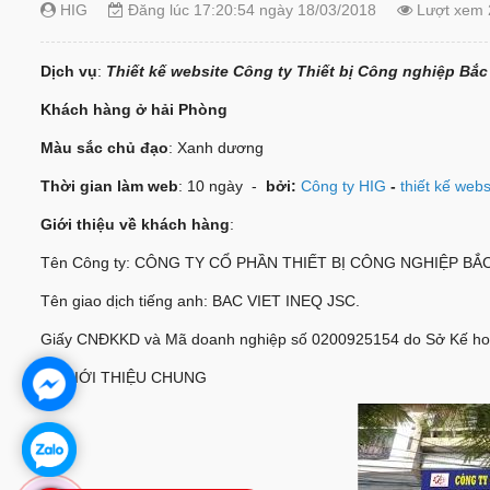
HIG
Đăng lúc 17:20:54 ngày 18/03/2018
Lượt xem 
Dịch vụ
:
Thiết kế website Công ty Thiết bị Công nghiệp Bắc 
Khách hàng ở hải Phòng
Màu sắc chủ đạo
: Xanh dương
Thời gian làm web
: 10 ngày -
bởi:
Công ty HIG
-
thiết kế web
Giới thiệu về khách hàng
:
Tên Công ty: CÔNG TY CỔ PHẦN THIẾT BỊ CÔNG NGHIỆP BẮC
Tên giao dịch tiếng anh: BAC VIET INEQ JSC.
Giấy CNĐKKD và Mã doanh nghiệp số 0200925154 do Sở Kế hoạ
I – GIỚI THIỆU CHUNG