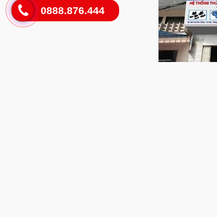
0888.876.444
CÔNG TY CỔ PHẦN THIẾT BỊ CÔNG NGHIỆP BẮC VIỆT được thàn
Thành phố Hải Phòng cấp ngày 05/06/2009, trải qua hơn 7 năm hì
bước phát triển không ngừng trong lĩnh vực tư vấn, thiết kế, lắ
công nghiệp như: Vật liệu xây dựng, môi trường, giấy, giày da, cá
Các ngành nghề chính của Công ty gồm có:
- Tư vấn, thiết kế, bảo trì, sửa chữa hệ thống: Thủy lực – K
- Cung cấp các phần tử thủy lực, khí nén
- Cung cấp bộ điện máy ép nhựa, máy đúc nhôm, máy ép 