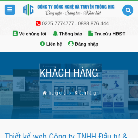
0225.7774777
0888.876.444
-
Về chúng tôi
Thông báo
Tra cứu HĐĐT
Liên hệ
Đăng nhập
KHÁCH HÀNG
Trang chủ
Khách hàng
Thiết kế web Công ty TNHH Đầu tư &