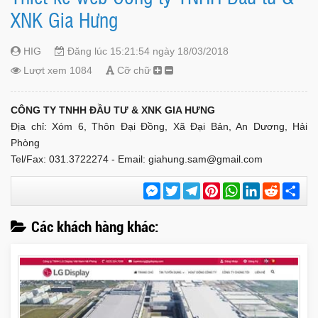
XNK Gia Hưng
HIG
Đăng lúc 15:21:54 ngày 18/03/2018
Lượt xem 1084
Cỡ chữ
CÔNG TY TNHH ĐẦU TƯ & XNK GIA HƯNG
Địa chỉ: Xóm 6, Thôn Đại Đồng, Xã Đại Bản, An Dương, Hải
Phòng
Tel/Fax: 031.3722274 - Email:
giahung.sam@gmail.com
Messenger
Twitter
Telegram
Pinterest
WhatsApp
LinkedIn
Reddit
Chi
sẻ
Các khách hàng khác: