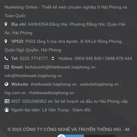
Marketing Online - Thiết kế web chuyên nghiệp ở Hải Phòng và
Toàn Quốc
Địa chỉ
: 6A/9/435A Đằng Hải, Phường Đằng Hải, Quận Hải
An, Hải Phòng
VPGD
: P502 tầng 5 tòa nhà Apollo, lô 8A Lê Hồng Phong,
Quận Ngô Quyền, Hải Phòng
Tel
: 0225.7774777 -
Hotline: 0904.945.840 / 0888.876.444
Email
:
kinhdoanh@thietkeweb.haiphong.vn
,
info@thietkeweb.haiphong.vn
Website
: thietkeweb.haiphong.vn , websitehaiphong.vn ,
hig.com.vn , thietkewebhaiphong.vn
MST: 0201586962 do Sở kế hoạch và đầu tư Hải Phòng cấp
Người đại diện: Lê Văn Trung - Giám đốc
© 2015 CÔNG TY CÔNG NGHỆ VÀ TRUYỀN THÔNG HIG - All