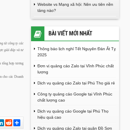
Website vs Mạng xã hội: Nên ưu tiên nền
tảng nào?
BÀI VIẾT MỚI NHẤT
g từ công ty các
Thông báo lịch nghỉ Tết Nguyên Đán Ất Tỵ
ợc giải đáp và tư
2025
án tổng hợp tương
Đơn vị quảng cáo Zalo tại Vĩnh Phúc chất
lượng
án cho các Doanh
Dịch vụ quảng cáo Zalo tại Phú Thọ giá rẻ
Công ty quảng cáo Google tại Vĩnh Phúc
chất lượng cao
Dịch vụ quảng cáo Google tại Phú Thọ
hiệu quả cao
est
hatsApp
LinkedIn
Reddit
Chia
sẻ
Dịch vụ quảng cáo Zalo tại quận Đồ Sơn