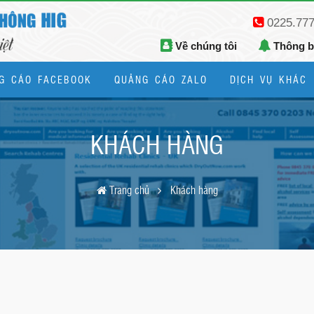
0225.77
Về chúng tôi
Thông 
G CÁO FACEBOOK
QUẢNG CÁO ZALO
DỊCH VỤ KHÁC
Thiết kế logo, bộ nhận diện thương hiệu
KHÁCH HÀNG
Trang chủ
Khách hàng