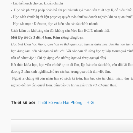
- Lập kế hoạch cho các khoản chi phí
- Học các phương pháp phân bổ chi phí và tính giá thành sản xuất hợp lí, dễ hiểu nhất
- Học cách chuẩn bị tài liệu phục vụ quyết toán thuế tại doanh nghiệp khi cơ quan thuế 
- Học các mẹo : Kiểm tra, đọc và hiểu báo cáo tài chính nhanh
Cách kiểm tra khi bảng cân đối không cân.Mẹo làm BCTC nhanh nhất
Mỗi lớp tối đa 3 đến 4 bạn. Kèm riêng từng bạn
.
Đặc biệt khóa học không giới hạn về thời gian, các bạn sẽ được học đến khi nào làm
bạn đang làm nếu các bạn có nhu cầu.Với các bạn đã từng học tại lớp trong quá trình
vấn về công việc ( Chỉ áp dụng cho những bạn đã từng học tại đây)
Kết thúc khóa học, học viên có thể tự tin đi làm, lập báo cáo tài chính, cân đối lãi
đương 3 năm kinh nghiệm,.Hỗ trợ các bạn trong quá trình tìm việc làm
.
Ngoài ra chúng tôi còn nhận làm sổ sách kế toán, làm báo cáo tài chính năm, thủ 
nghiệp đến kỳ cần quyết toán. đảm bảo uy tín và giải trình với cơ quan thuế.
Thiết kế bởi
:
Thiết kế web Hải Phòng
-
HIG