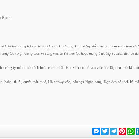
kiểm tra.
 được kế toán tổng hợp và lên được BCTC. ch
úng Tôi hướng dẫn các bạn làm ngay trên chứn
 công tác có gì vướng mắc về công việc có thể liên lạc hoặc mang trực tiếp sổ sách đến để đư
 lỗ cho công ty mình một cách hoàn chỉnh nhất. Học viên có thể làm việc độc lập như một kế to
tục hoàn thuế , quyết toán thuế, Hồ sơ vay vốn, đáo hạn Ngân hàng .Dọn dẹp sổ sách kế to
Messenger
Twitter
Telegram
Pinter
W