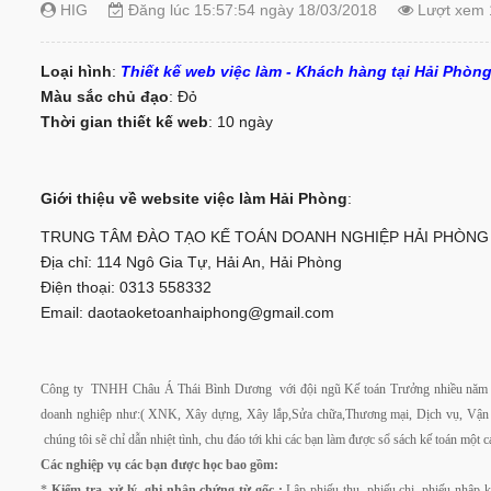
HIG
Đăng lúc 15:57:54 ngày 18/03/2018
Lượt xem 
Loại hình
:
Thiết kế web việc làm - Khách hàng tại Hải Phòn
Màu sắc chủ đạo
: Đỏ
Thời gian thiết kế web
: 10 ngày
Giới thiệu về website việc làm Hải Phòng
:
TRUNG TÂM ĐÀO TẠO KẾ TOÁN DOANH NGHIỆP HẢI PHÒNG
Địa chỉ: 114 Ngô Gia Tự, Hải An, Hải Phòng
Điện thoại: 0313 558332
Email:
daotaoketoanhaiphong@gmail.com
Công ty TNHH Châu Á Thái Bình Dương với đội ngũ Kế toán Trưởng nhiều năm kinh 
doanh nghiệp như:( XNK, Xây dựng, Xây lắp,Sửa chữa,Thương mại, Dịch vụ, Vận t
chúng tôi sẽ chỉ dẫn nhiệt tình, chu đáo tới khi các bạn làm được sổ sách kế toán một 
Các nghiệp vụ các bạn được học bao gồm:
*
Kiểm tra, xử lý, ghi nhận chứng từ gốc
:
Lập phiếu thu, phiếu chi, phiếu nhập 