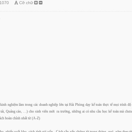
1070
Cỡ chữ
g
nghiệm làm trong các doanh nghiệp lớn tại Hải Phòng dạy kế toán thực tế mọi trình độ c
ải, Quảng cáo, …) cho sinh viên mới ra trường, những ai có nhu cầu học kế toán mà chư
cách hoàn chỉnh nhất từ (A-Z)
kho, phiếu xuất kho, cách tính giá vốn, Cách sắp xếp chứng từ trong tháng, quý, năm theo 