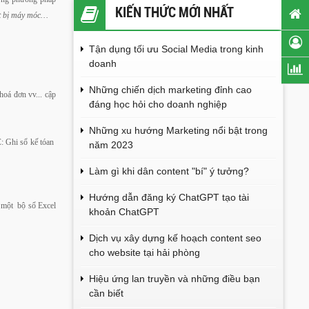
KIẾN THỨC MỚI NHẤT
ết bị máy móc…
Tận dụng tối ưu Social Media trong kinh
doanh
Những chiến dịch marketing đỉnh cao
oá đơn vv... cập
đáng học hỏi cho doanh nghiệp
Những xu hướng Marketing nổi bật trong
C: Ghi sổ kế tóan
năm 2023
Làm gì khi dân content "bí" ý tưởng?
Hướng dẫn đăng ký ChatGPT tạo tài
p một bộ sổ Excel
khoản ChatGPT
Dịch vụ xây dựng kế hoạch content seo
cho website tại hải phòng
Hiệu ứng lan truyền và những điều bạn
cần biết