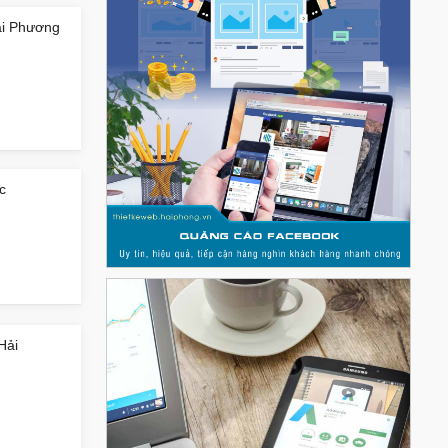
Hải Phương
c
Hải