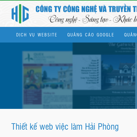
DỊCH VỤ WEBSITE
QUẢNG CÁO GOOGLE
QUẢN
Dịch vụ quản trị website & SEO tổng thể
Thiết kế web việc làm Hải Phòng