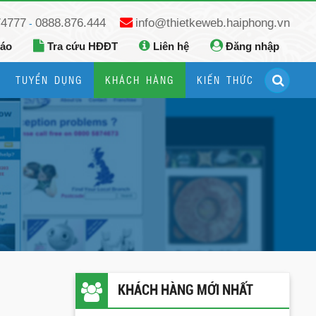
74777
0888.876.444
info@thietkeweb.haiphong.vn
-
báo
Tra cứu HĐĐT
Liên hệ
Đăng nhập
TUYỂN DỤNG
KHÁCH HÀNG
KIẾN THỨC
Hướng dẫn đăng ký Google Business
Hướng dẫn dùng fanpage facebook
KHÁCH HÀNG MỚI NHẤT