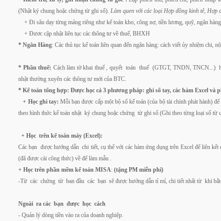
(Nhật ký chung hoặc chứng từ ghi sổ).
Làm quen với các loại Hợp đồng kinh tê, Hợp 
+ Đi sâu dạy từng mảng riêng như kế toán kho, công nợ, tiền lương, quỹ, ngân hàng
+ Đươc cập nhật liên tục các thông tư về thuế, BHXH
* Ngân Hàng
: Các thủ tục kế toán liên quan đến ngân hàng: cách viết ủy nhiệm chi, 
* Phần thuế:
Cách làm tờ khai thuế , quyết toán thuế (GTGT, TNDN, TNCN...) hàng
nhật thường xuyên các thông tư mới của BTC.
* Kế toán tổng hợp:
Được học cả 3 phương pháp: ghi sổ tay, các hàm Excel và
+ Học ghi tay:
Mỗi bạn được cấp một bộ sổ kế toán (của bộ tài chính phát hành) để 
theo hình thức kế toán nhật ký chung hoặc chứng từ ghi sổ (Ghi theo từng loại sổ từ 
+ Học trên kế toán máy (Excel):
Các bạn được hướng dẫn chi tiết, cụ thể với các hàm ứng dụng trên Excel để liên kết
(đã được cài công thức) về để làm mẫu .
+ Học trên phần mềm kế toán MISA
:
(tặng PM miễn phí)
-Từ các chứng từ ban đầu các bạn sẽ được hướng dẫn tỉ mỉ, chi tiết nhất từ khi bắt
Ngoài ra các bạn được học cách
- Quản lý dòng tiền vào ra của doanh nghiệp.