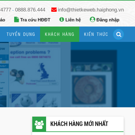
74777
0888.876.444
info@thietkeweb.haiphong.vn
-
báo
Tra cứu HĐĐT
Liên hệ
Đăng nhập
TUYỂN DỤNG
KHÁCH HÀNG
KIẾN THỨC
Hướng dẫn đăng ký Google Business
Hướng dẫn dùng fanpage facebook
KHÁCH HÀNG MỚI NHẤT