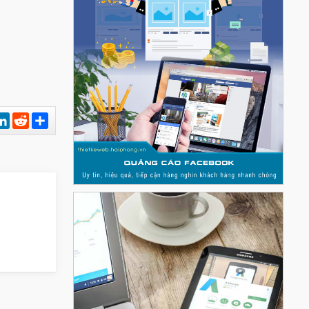
est
hatsApp
LinkedIn
Reddit
Chia
sẻ