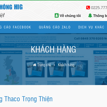
0225.77
Về chúng tôi
Thông 
G CÁO FACEBOOK
QUẢNG CÁO ZALO
DỊCH VỤ KHÁC
Thiết kế logo, bộ nhận diện thương hiệu
KHÁCH HÀNG
Trang chủ
Khách hàng
ng Thaco Trọng Thiện