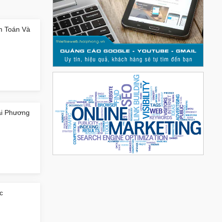
m Toán Và
Hải Phương
c