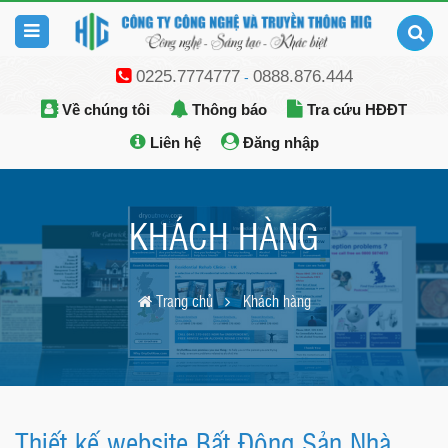
0225.7774777
0888.876.444
-
Về chúng tôi
Thông báo
Tra cứu HĐĐT
Liên hệ
Đăng nhập
KHÁCH HÀNG
Trang chủ
Khách hàng
Thiết kế website Bất Động Sản Nhà