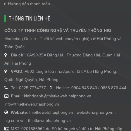
Hướng dẫn thanh toán
THÔNG TIN LIÊN HỆ
CÔNG TY TNHH CÔNG NGHỆ VÀ TRUYỀN THÔNG HIG
Marketing Online - Thiết kế web chuyên nghiệp ở Hải Phòng và
Toàn Quốc
Địa chỉ
: 6A/9/435A Đằng Hải, Phường Đằng Hải, Quận Hải
An, Hải Phòng
VPGD
: P502 tầng 5 tòa nhà Apollo, lô 8A Lê Hồng Phong,
Quận Ngô Quyền, Hải Phòng
Tel
: 0225.7774777 -
Hotline: 0904.945.840 / 0888.876.444
Email
:
kinhdoanh@thietkeweb.haiphong.vn
,
info@thietkeweb.haiphong.vn
Website
: thietkeweb.haiphong.vn , websitehaiphong.vn ,
hig.com.vn , thietkewebhaiphong.vn
MST: 0201586962 do Sở kế hoạch và đầu tư Hải Phòng cấp