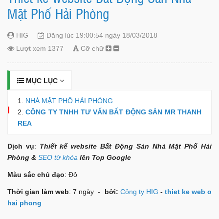
Mặt Phố Hải Phòng
HIG
Đăng lúc 19:00:54 ngày 18/03/2018
Lượt xem 1377
Cỡ chữ
MỤC LỤC
NHÀ MẶT PHỐ HẢI PHÒNG
CÔNG TY TNHH TƯ VẤN BẤT ĐỘNG SẢN MR THANH
REA
Dịch vụ
:
Thiết kế website Bất Động Sản Nhà Mặt Phố Hải
Phòng &
SEO từ khóa
lên Top Google
Màu sắc chủ đạo
: Đỏ
Thời gian làm web
: 7 ngày -
bởi:
Công ty HIG
-
thiet ke web o
hai phong