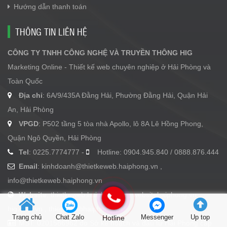
Hướng dẫn thanh toán
THÔNG TIN LIÊN HỆ
CÔNG TY TNHH CÔNG NGHỆ VÀ TRUYỀN THÔNG HIG
Marketing Online - Thiết kế web chuyên nghiệp ở Hải Phòng và
Toàn Quốc
Địa chỉ
: 6A/9/435A Đằng Hải, Phường Đằng Hải, Quận Hải
An, Hải Phòng
VPGD
: P502 tầng 5 tòa nhà Apollo, lô 8A Lê Hồng Phong,
Quận Ngô Quyền, Hải Phòng
Tel
: 0225.7774777 -
Hotline: 0904.945.840 / 0888.876.444
Email
:
kinhdoanh@thietkeweb.haiphong.vn
,
info@thietkeweb.haiphong.vn
Website
: thietkeweb.haiphong.vn , websitehaiphong.vn ,
hig.com.vn , thietkewebhaiphong.vn
Trang chủ
Chat Zalo
Hotline
Messenger
Up top
MST: 0201586962 do Sở kế hoạch và đầu tư Hải Phòng cấp