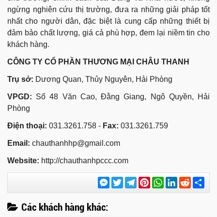
ngừng nghiên cứu thị trường, đưa ra những giải pháp tốt
nhất cho người dân, đặc biệt là cung cấp những thiết bị
đảm bảo chất lượng, giá cả phù hợp, đem lại niềm tin cho
khách hàng.
CÔNG TY CỔ PHẦN THƯƠNG MẠI CHÂU THANH
Trụ sở:
Dương Quan, Thủy Nguyên, Hải Phòng
VPGD:
Số 48 Văn Cao, Đằng Giang, Ngô Quyền, Hải
Phòng
Điện thoại:
031.3261.758 -
Fax:
031.3261.759
Email:
chauthanhhp@gmail.com
Website:
http://chauthanhpccc.com
Messenger
Twitter
Telegram
Pinterest
WhatsApp
LinkedIn
Reddit
Chi
sẻ
Các khách hàng khác: