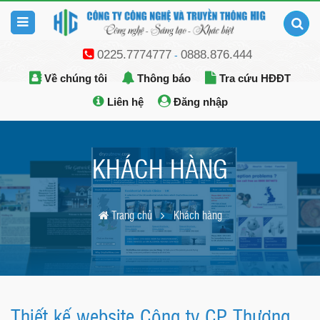
0225.7774777
0888.876.444
-
Về chúng tôi
Thông báo
Tra cứu HĐĐT
Liên hệ
Đăng nhập
KHÁCH HÀNG
Trang chủ
Khách hàng
Thiết kế website Công ty CP Thương