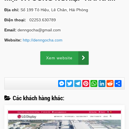
Địa chỉ:
Số 199 Tô Hiệu, Lê Chân, Hải Phòng
Điện thoại:
02253.630789
Email:
denngocha@gmail.com
Website:
http://denngocha.com
Xem website
Messenger
Twitter
Telegram
Pinterest
WhatsApp
LinkedIn
Reddit
Chi
sẻ
Các khách hàng khác: