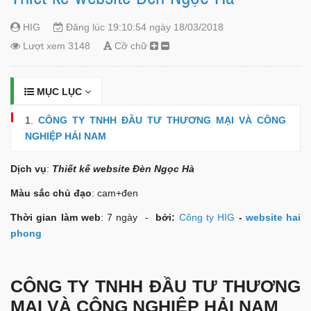
HIG
Đăng lúc 19:10:54 ngày 18/03/2018
Lượt xem 3148
Cỡ chữ
MỤC LỤC
CÔNG TY TNHH ĐẦU TƯ THƯƠNG MẠI VÀ CÔNG
NGHIỆP HẢI NAM
Dịch vụ
:
Thiết kế website Đèn Ngọc Hà
Màu sắc chủ đạo
: cam+đen
Thời gian làm web
: 7 ngày -
bởi:
Công ty HIG
-
website hai
phong
CÔNG TY TNHH ĐẦU TƯ THƯƠNG
MẠI VÀ CÔNG NGHIỆP HẢI NAM