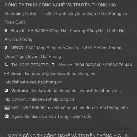
CÔNG TY TNHH CÔNG NGHỆ VÀ TRUYỀN THÔNG HIG
Marketing Online - Thiết kế web chuyên nghiệp ở Hải Phòng và
Toàn Quốc
Địa chỉ
: 6A/9/435A Đằng Hải, Phường Đằng Hải, Quận Hải
An, Hải Phòng
VPGD
: P502 tầng 5 tòa nhà Apollo, lô 8A Lê Hồng Phong,
Quận Ngô Quyền, Hải Phòng
Tel
: 0225.7774777 -
Hotline: 0904.945.840 / 0888.876.444
Email
:
kinhdoanh@thietkeweb.haiphong.vn
,
info@thietkeweb.haiphong.vn
Website
: thietkeweb.haiphong.vn , websitehaiphong.vn ,
hig.com.vn , thietkewebhaiphong.vn
MST: 0201586962 do Sở kế hoạch và đầu tư Hải Phòng cấp
Người đại diện: Lê Văn Trung - Giám đốc
© 2015 CÔNG TY CÔNG NGHỆ VÀ TRUYỀN THÔNG HIG - All