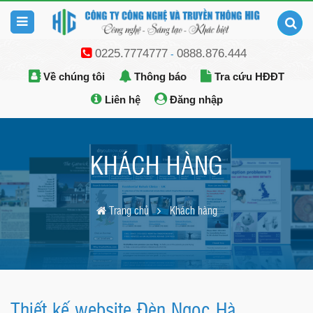
0225.7774777
0888.876.444
-
Về chúng tôi
Thông báo
Tra cứu HĐĐT
Liên hệ
Đăng nhập
KHÁCH HÀNG
Trang chủ
Khách hàng
Thiết kế website Đèn Ngọc Hà