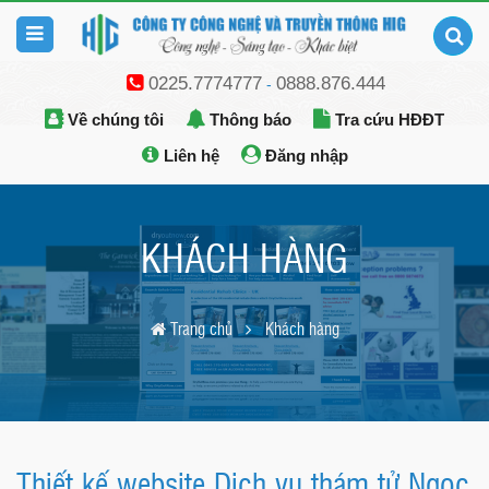
0225.7774777
0888.876.444
-
Về chúng tôi
Thông báo
Tra cứu HĐĐT
Liên hệ
Đăng nhập
KHÁCH HÀNG
Trang chủ
Khách hàng
Thiết kế website Dịch vụ thám tử Ngọc