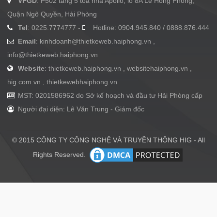
VPGD
: P502 tầng 5 tòa nhà Apollo, lô 8A Lê Hồng Phong,
Quận Ngô Quyền, Hải Phòng
Tel
: 0225.7774777 -
Hotline: 0904.945.840 / 0888.876.444
Email
:
kinhdoanh@thietkeweb.haiphong.vn
,
info@thietkeweb.haiphong.vn
Website
: thietkeweb.haiphong.vn , websitehaiphong.vn ,
hig.com.vn , thietkewebhaiphong.vn
MST: 0201586962 do Sở kế hoạch và đầu tư Hải Phòng cấp
Người đại diện: Lê Văn Trung - Giám đốc
© 2015 CÔNG TY CÔNG NGHỆ VÀ TRUYỀN THÔNG HIG - All
Rights Reserved.