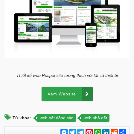
Thiết kế web Responsite tương thích với tất cả thiết bị
Xem Website
Từ khóa:
web bất động sản
web nhà đất
Messenger
Twitter
Telegram
Pinterest
WhatsApp
LinkedIn
Reddit
Chi