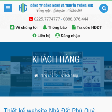
0225.7774777
0888.876.444
-
Về chúng tôi
Thông báo
Tra cứu HĐĐT
Liên hệ
Đăng nhập
KHÁCH HÀNG
Trang chủ
Khách hàng
Thiết kế website Nhà Đất Phú Quý