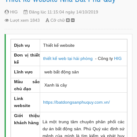
HIG
Đăng lúc 11:15:04 ngày 14/10/2019
Lượt xem 1843
Cỡ chữ
Dịch vụ
Thiết kế website
Đơn vị thiết
thiết kế web tại hải phòng
- Công ty
HIG
kế
Lĩnh vực
web bất động sản
Màu sắc
Xanh lá cây
chủ đạo
Link
https://batdongsanphuquy.com.vn/
website
Giới thiệu
Là một trung tâm chuyên phân phối các
khách hàn
g
dự án bất động sản. Phú Quý xác định sứ
mệnh của mình là tìm kiếm và phát huy