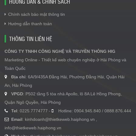
HƯỚNG DẪN & CHÍNH SÁCH
Chính sách bảo mật thông tin
Hướng dẫn thanh toán
THÔNG TIN LIÊN HỆ
CÔNG TY TNHH CÔNG NGHỆ VÀ TRUYỀN THÔNG HIG
Marketing Online - Thiết kế web chuyên nghiệp ở Hải Phòng và
Toàn Quốc
Địa chỉ
: 6A/9/435A Đằng Hải, Phường Đằng Hải, Quận Hải
An, Hải Phòng
VPGD
: P502 tầng 5 tòa nhà Apollo, lô 8A Lê Hồng Phong,
Quận Ngô Quyền, Hải Phòng
Tel
: 0225.7774777 -
Hotline: 0904.945.840 / 0888.876.444
Email
:
kinhdoanh@thietkeweb.haiphong.vn
,
info@thietkeweb.haiphong.vn