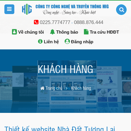
0225.7774777
0888.876.444
-
Về chúng tôi
Thông báo
Tra cứu HĐĐT
Liên hệ
Đăng nhập
KHÁCH HÀNG
Trang chủ
Khách hàng
Thiết kế website Nhà Đất Tương Lai