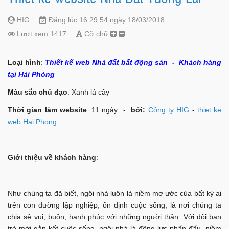
HIG
Đăng lúc 16:29:54 ngày 18/03/2018
Lượt xem 1417
Cỡ chữ
Loại hình
:
Thiết kế web Nhà đất bất động sản - Khách hàng
tại Hải Phòng
Màu sắc chủ đạo
: Xanh lá cây
Thời gian làm website
: 11 ngày -
bởi:
Công ty HIG
-
thiet ke
web Hai Phong
Giới thiệu về khách hàng
:
Như chúng ta đã biết, ngôi nhà luôn là niềm mơ ước của bất kỳ ai
trên con đường lập nghiệp, ổn định cuộc sống, là nơi chúng ta
chia sẻ vui, buồn, hạnh phúc với những người thân. Với đôi bạn
trẻ mới gắn kết cuộc sống, ngôi nhà là động lực phấn đấu, niềm