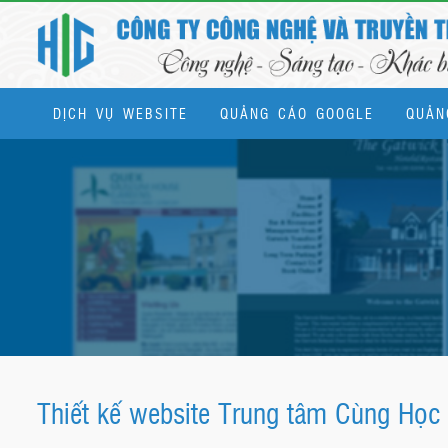
DỊCH VỤ WEBSITE
QUẢNG CÁO GOOGLE
QUẢN
Dịch vụ quản trị website & SEO tổng thể
Thiết kế website Trung tâm Cùng Học