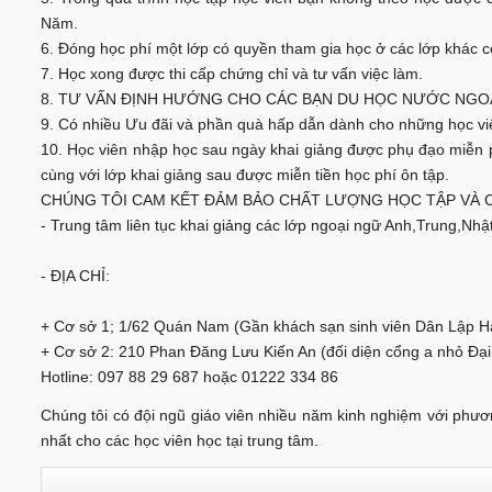
Năm.
6. Đóng học phí một lớp có quyền tham gia học ở các lớp khác c
7. Học xong được thi cấp chứng chỉ và tư vấn việc làm.
8. TƯ VẤN ĐỊNH HƯỚNG CHO CÁC BẠN DU HỌC NƯỚC NGOÀI 
9. Có nhiều Ưu đãi và phần quà hấp dẫn dành cho những học vi
10. Học viên nhập học sau ngày khai giảng được phụ đạo miễn p
cùng với lớp khai giảng sau được miễn tiền học phí ôn tập.
CHÚNG TÔI CAM KẾT ĐẢM BẢO CHẤT LƯỢNG HỌC TẬP VÀ CH
- Trung tâm liên tục khai giảng các lớp ngoại ngữ Anh,Trung,Nhậ
- ĐỊA CHỈ:
+ Cơ sở 1; 1/62 Quán Nam (Gần khách sạn sinh viên Dân Lập H
+ Cơ sở 2: 210 Phan Đăng Lưu Kiến An (đối diện cổng a nhỏ Đại
Hotline: 097 88 29 687 hoặc 01222 334 86
Chúng tôi có đội ngũ giáo viên nhiều năm kinh nghiệm với phươn
nhất cho các học viên học tại trung tâm.