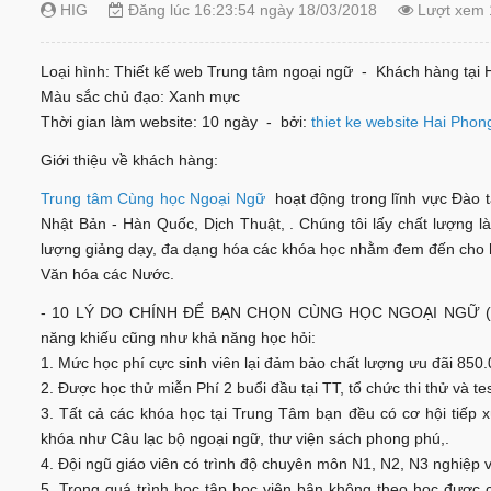
HIG
Đăng lúc 16:23:54 ngày 18/03/2018
Lượt xem 
Loại hình: Thiết kế web Trung tâm ngoại ngữ - Khách hàng tại 
Màu sắc chủ đạo: Xanh mực
Thời gian làm website: 10 ngày - bởi:
thiet ke website Hai Phon
Giới thiệu về khách hàng:
Trung tâm Cùng học Ngoại Ngữ
hoạt động trong lĩnh vực Đào tạ
Nhật Bản - Hàn Quốc, Dịch Thuật, . Chúng tôi lấy chất lượng 
lượng giảng dạy, đa dạng hóa các khóa học nhằm đem đến cho học
Văn hóa các Nước.
- 10 LÝ DO CHÍNH ĐỂ BẠN CHỌN CÙNG HỌC NGOẠI NGỮ (ANH-T
năng khiếu cũng như khả năng học hỏi:
1. Mức học phí cực sinh viên lại đảm bảo chất lượng ưu đãi 850
2. Được học thử miễn Phí 2 buổi đầu tại TT, tổ chức thi thử và te
3. Tất cả các khóa học tại Trung Tâm bạn đều có cơ hội tiếp 
khóa như Câu lạc bộ ngoại ngữ, thư viện sách phong phú,.
4. Đội ngũ giáo viên có trình độ chuyên môn N1, N2, N3 nghiệp v
5. Trong quá trình học tập học viên bận không theo học được 