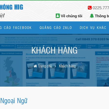
0225.77
Về chúng tôi
Thông 
G CÁO FACEBOOK
QUẢNG CÁO ZALO
DỊCH VỤ KHÁC
Thiết kế logo, bộ nhận diện thương hiệu
KHÁCH HÀNG
Trang chủ
Khách hàng
 Ngoại Ngữ