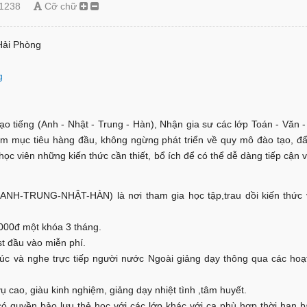
1238
Cỡ chữ
Hải Phòng
g
o tiếng (Anh - Nhật - Trung - Hàn), Nhận gia sư các lớp Toán - Văn 
làm mục tiêu hàng đầu, không ngừng phát triển về quy mô đào tạo, đ
 viên những kiến thức cần thiết, bổ ích để có thể dễ dàng tiếp cận 
RUNG-NHẬT-HÀN) là nơi tham gia học tập,trau dồi kiến thức và
.000đ một khóa 3 tháng.
st đầu vào miễn phí.
xúc và nghe trực tiếp người nước Ngoài giảng dạy thông qua các hoạ
ụ cao, giàu kinh nghiệm, giảng dạy nhiệt tình ,tâm huyết.
có quyền bảo lưu thẻ học với các lớp khác với ca phù hợp thời hạn b