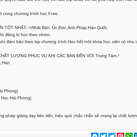
ó cùng chương trình học Free.
TỐT NHẤT-->Nhật Bản, Úc,Đức,Anh,Pháp,Hàn Quốc
ên đăng kí học theo nhóm.
hí đảm bảo theo kịp chương trình.Học hết một khóa học viên có nhu c
ẤT LƯỢNG PHỤC VỤ KHI CÁC BẠN ĐẾN VỚI Trung Tâm.!
t,Hàn.
ải Phòng)
 Học Hải Phòng).
g pháp giảng dạy tiên tiến, hiệu quả chắc chắn sẽ mang lại chất lượn
Messenger
Twitter
Telegram
Pinter
W