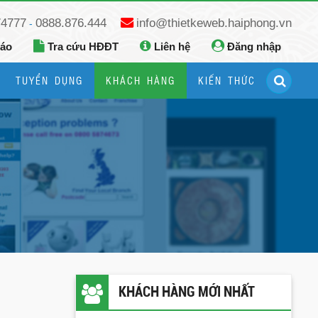
74777
0888.876.444
info@thietkeweb.haiphong.vn
-
báo
Tra cứu HĐĐT
Liên hệ
Đăng nhập
TUYỂN DỤNG
KHÁCH HÀNG
KIẾN THỨC
Hướng dẫn đăng ký Google Business
Hướng dẫn dùng fanpage facebook
KHÁCH HÀNG MỚI NHẤT