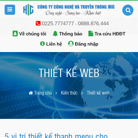
0225.7774777
0888.876.444
-
Về chúng tôi
Thông báo
Tra cứu HĐĐT
Liên hệ
Đăng nhập
THIẾT KẾ WEB
Trang chủ
Kiến thức
Thiết kế web
5 vị trí thiết kế thanh menu cho