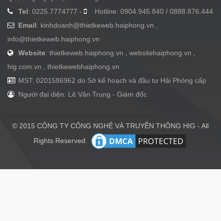
Tel
: 0225.7774777 -
Hotline: 0904.945.840 / 0888.876.444
Email
:
kinhdoanh@thietkeweb.haiphong.vn
,
info@thietkeweb.haiphong.vn
Website
: thietkeweb.haiphong.vn , websitehaiphong.vn ,
hig.com.vn , thietkewebhaiphong.vn
MST: 0201586962 do Sở kế hoạch và đầu tư Hải Phòng cấp
Người đại diện: Lê Văn Trung - Giám đốc
© 2015 CÔNG TY CÔNG NGHỆ VÀ TRUYỀN THÔNG HIG - All
Rights Reserved.