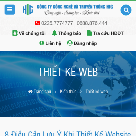
0225.7774777
0888.876.444
-
Về chúng tôi
Thông báo
Tra cứu HĐĐT
Liên hệ
Đăng nhập
THIẾT KẾ WEB
Trang chủ
Kiến thức
Thiết kế web
8 Điều Cần Lưu Ý Khi Thiết Kế Website