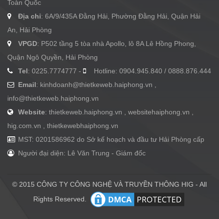
Toàn Quốc
Địa chỉ
: 6A/9/435A Đằng Hải, Phường Đằng Hải, Quận Hải
An, Hải Phòng
VPGD
: P502 tầng 5 tòa nhà Apollo, lô 8A Lê Hồng Phong,
Quận Ngô Quyền, Hải Phòng
Tel
: 0225.7774777 -
Hotline: 0904.945.840 / 0888.876.444
Email
:
kinhdoanh@thietkeweb.haiphong.vn
,
info@thietkeweb.haiphong.vn
Website
: thietkeweb.haiphong.vn , websitehaiphong.vn ,
hig.com.vn , thietkewebhaiphong.vn
MST: 0201586962 do Sở kế hoạch và đầu tư Hải Phòng cấp
Người đại diện: Lê Văn Trung - Giám đốc
© 2015 CÔNG TY CÔNG NGHỆ VÀ TRUYỀN THÔNG HIG - All
Rights Reserved.