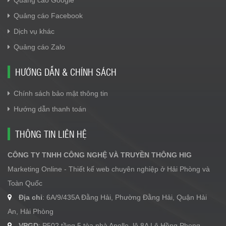
Quảng cáo Google
Quảng cáo Facebook
Dịch vụ khác
Quảng cáo Zalo
HƯỚNG DẪN & CHÍNH SÁCH
Chính sách bảo mật thông tin
Hướng dẫn thanh toán
THÔNG TIN LIÊN HỆ
CÔNG TY TNHH CÔNG NGHỆ VÀ TRUYỀN THÔNG HIG
Marketing Online - Thiết kế web chuyên nghiệp ở Hải Phòng và
Toàn Quốc
Địa chỉ
: 6A/9/435A Đằng Hải, Phường Đằng Hải, Quận Hải
An, Hải Phòng
VPGD
: P502 tầng 5 tòa nhà Apollo, lô 8A Lê Hồng Phong,