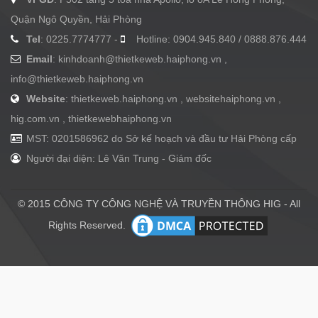
Quận Ngô Quyền, Hải Phòng
Tel
: 0225.7774777 -
Hotline: 0904.945.840 / 0888.876.444
Email
:
kinhdoanh@thietkeweb.haiphong.vn
,
info@thietkeweb.haiphong.vn
Website
: thietkeweb.haiphong.vn , websitehaiphong.vn ,
hig.com.vn , thietkewebhaiphong.vn
MST: 0201586962 do Sở kế hoạch và đầu tư Hải Phòng cấp
Người đại diện: Lê Văn Trung - Giám đốc
© 2015 CÔNG TY CÔNG NGHỆ VÀ TRUYỀN THÔNG HIG - All
Rights Reserved.