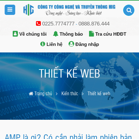
0225.7774777
0888.876.444
-
Về chúng tôi
Thông báo
Tra cứu HĐĐT
Liên hệ
Đăng nhập
THIẾT KẾ WEB
Trang chủ
Kiến thức
Thiết kế web
AMP là gì? Có cần phải làm phiên bản