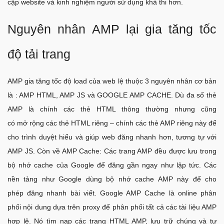
cập website và kinh nghiệm người sử dụng khả thi hơn.
Nguyên nhân AMP lại gia tăng tốc
độ tải trang
AMP gia tăng tốc độ load của web lệ thuộc 3 nguyên nhân cơ bản
là : AMP HTML, AMP JS và GOOGLE AMP CACHE. Dù đa số thẻ
AMP là chính các thẻ HTML thông thường nhưng cũng
có mở rộng các thẻ HTML riêng – chính các thẻ AMP riêng này để
cho trình duyệt hiểu và giúp web đăng nhanh hơn, tương tự với
AMP JS. Còn về AMP Cache: Các trang AMP đều được lưu trong
bộ nhớ cache của Google để đăng gần ngay như lập tức. Các
nền tảng như Google dùng bộ nhớ cache AMP này để cho
phép đăng nhanh bài viết. Google AMP Cache là online phân
phối nội dung dựa trên proxy để phân phối tất cả các tài liệu AMP
hợp lệ. Nó tìm nạp các trang HTML AMP, lưu trữ chúng và tự