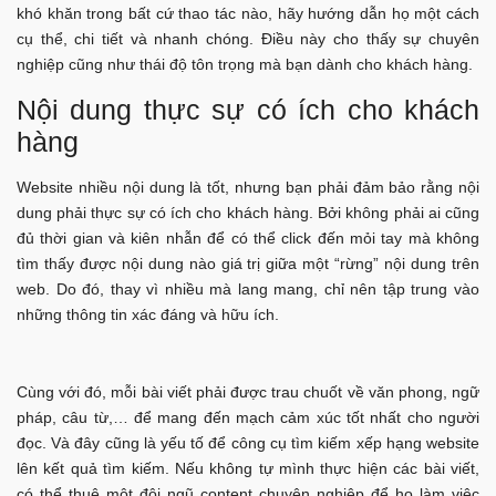
khó khăn trong bất cứ thao tác nào, hãy hướng dẫn họ một cách
cụ thể, chi tiết và nhanh chóng. Điều này cho thấy sự chuyên
nghiệp cũng như thái độ tôn trọng mà bạn dành cho khách hàng.
Nội dung thực sự có ích cho khách
hàng
Website nhiều nội dung là tốt, nhưng bạn phải đảm bảo rằng nội
dung phải thực sự có ích cho khách hàng. Bởi không phải ai cũng
đủ thời gian và kiên nhẫn để có thể click đến mỏi tay mà không
tìm thấy được nội dung nào giá trị giữa một “rừng” nội dung trên
web. Do đó, thay vì nhiều mà lang mang, chỉ nên tập trung vào
những thông tin xác đáng và hữu ích.
Cùng với đó, mỗi bài viết phải được trau chuốt về văn phong, ngữ
pháp, câu từ,… để mang đến mạch cảm xúc tốt nhất cho người
đọc. Và đây cũng là yếu tố để công cụ tìm kiếm xếp hạng website
lên kết quả tìm kiếm. Nếu không tự mình thực hiện các bài viết,
có thể thuê một đội ngũ content chuyên nghiệp để họ làm việc