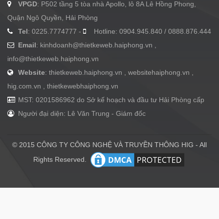
VPGD
: P502 tầng 5 tòa nhà Apollo, lô 8A Lê Hồng Phong,
Quận Ngô Quyền, Hải Phòng
Tel
: 0225.7774777 -
Hotline: 0904.945.840 / 0888.876.444
Email
:
kinhdoanh@thietkeweb.haiphong.vn
,
info@thietkeweb.haiphong.vn
Website
: thietkeweb.haiphong.vn , websitehaiphong.vn ,
hig.com.vn , thietkewebhaiphong.vn
MST: 0201586962 do Sở kế hoạch và đầu tư Hải Phòng cấp
Người đại diện: Lê Văn Trung - Giám đốc
© 2015 CÔNG TY CÔNG NGHỆ VÀ TRUYỀN THÔNG HIG - All
Rights Reserved.