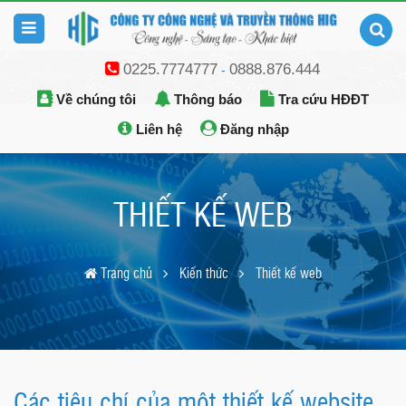
0225.7774777
0888.876.444
-
Về chúng tôi
Thông báo
Tra cứu HĐĐT
Liên hệ
Đăng nhập
THIẾT KẾ WEB
Trang chủ
Kiến thức
Thiết kế web
Các tiêu chí của một thiết kế website