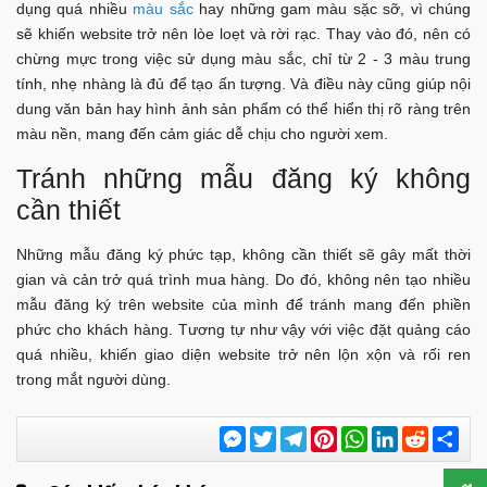
dụng quá nhiều
màu sắc
hay những gam màu sặc sỡ, vì chúng
sẽ khiến website trở nên lòe loẹt và rời rạc. Thay vào đó, nên có
chừng mực trong việc sử dụng màu sắc, chỉ từ 2 - 3 màu trung
tính, nhẹ nhàng là đủ để tạo ấn tượng. Và điều này cũng giúp nội
dung văn bản hay hình ảnh sản phẩm có thể hiển thị rõ ràng trên
màu nền, mang đến cảm giác dễ chịu cho người xem.
Tránh những mẫu đăng ký không
cần thiết
Những mẫu đăng ký phức tạp, không cần thiết sẽ gây mất thời
gian và cản trở quá trình mua hàng. Do đó, không nên tạo nhiều
mẫu đăng ký trên website của mình để tránh mang đến phiền
phức cho khách hàng. Tương tự như vậy với việc đặt quảng cáo
quá nhiều, khiến giao diện website trở nên lộn xộn và rối ren
trong mắt người dùng.
Messenger
Twitter
Telegram
Pinterest
WhatsApp
LinkedIn
Reddit
Chi
sẻ