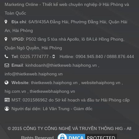
Marketing Online - Thiết kế web chuyên nghiệp ở Hải Phòng và
Toàn Quốc
Địa chỉ
: 6A/9/435A Đằng Hải, Phường Đằng Hải, Quận Hải
An, Hải Phòng
VPGD
: P502 tầng 5 tòa nhà Apollo, lô 8A Lê Hồng Phong,
Quận Ngô Quyền, Hải Phòng
Tel
: 0225.7774777 -
Hotline: 0904.945.840 / 0888.876.444
Email
:
kinhdoanh@thietkeweb.haiphong.vn
,
info@thietkeweb.haiphong.vn
Website
: thietkeweb.haiphong.vn , websitehaiphong.vn ,
hig.com.vn , thietkewebhaiphong.vn
MST: 0201586962 do Sở kế hoạch và đầu tư Hải Phòng cấp
Người đại diện: Lê Văn Trung - Giám đốc
© 2015 CÔNG TY CÔNG NGHỆ VÀ TRUYỀN THÔNG HIG - All
Rights Reserved.