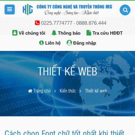
0225.7774777
0888.876.444
-
Về chúng tôi
Thông báo
Tra cứu HĐĐT
Liên hệ
Đăng nhập
THIẾT KẾ WEB
Trang chủ
Kiến thức
Thiết kế web
Cách chọn Font chữ tốt nhất khi thiết