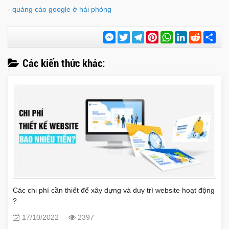
-
quảng cáo google ở hải phòng
Messenger
Twitter
Telegram
Pinterest
WhatsApp
LinkedIn
Reddit
Chi
sẻ
Các kiến thức khác:
Các chi phí cần thiết để xây dựng và duy trì website hoạt động
?
17/10/2022
2397