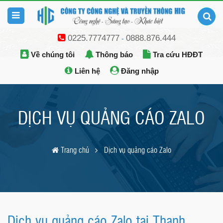
0225.7774777
0888.876.444
-
Về chúng tôi
Thông báo
Tra cứu HĐĐT
Liên hệ
Đăng nhập
DỊCH VỤ QUẢNG CÁO ZALO
Trang chủ
Dịch vụ quảng cáo Zalo
Dịch vụ quảng cáo Zalo tại Thanh