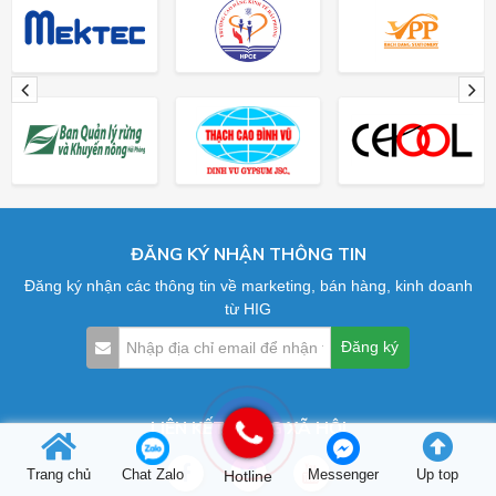
ĐĂNG KÝ NHẬN THÔNG TIN
Đăng ký nhận các thông tin về marketing, bán hàng, kinh doanh
từ HIG
LIÊN KẾT MẠNG XÃ HỘI
Trang chủ
Chat Zalo
Hotline
Messenger
Up top