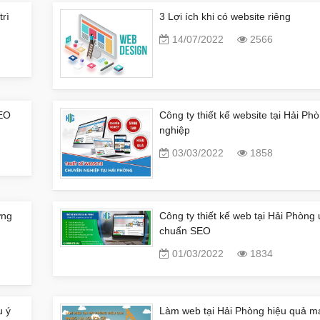
trì
3 Lợi ích khi có website riêng
14/07/2022
2566
SEO
Công ty thiết kế website tại Hải P
nghiệp
03/03/2022
1858
ơng
Công ty thiết kế web tại Hải Phòng 
chuẩn SEO
01/03/2022
1834
u ý
Làm web tại Hải Phòng hiệu quả man