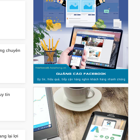
hòng chuyên
uy tín
g lại lợi