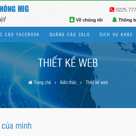
0225.77
Về chúng tôi
Thông 
G CÁO FACEBOOK
QUẢNG CÁO ZALO
DỊCH VỤ KHÁC
Thiết kế logo, bộ nhận diện thương hiệu
THIẾT KẾ WEB
Trang chủ
Kiến thức
Thiết kế web
e của mình