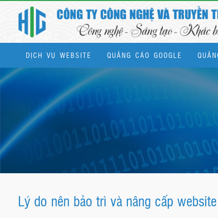
DỊCH VỤ WEBSITE
QUẢNG CÁO GOOGLE
QUẢN
Dịch vụ quản trị website & SEO tổng thể
Lý do nên bảo trì và nâng cấp websit