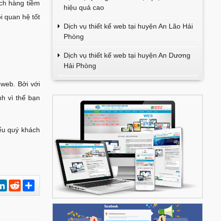
ch hàng tiềm
hiệu quả cao
 quan hệ tốt
Dịch vụ thiết kế web tại huyện An Lão Hải
Phòng
Dịch vụ thiết kế web tại huyện An Dương
Hải Phòng
web. Bởi với
nh vì thế bạn
ếu quý khách
est
hatsApp
LinkedIn
Reddit
Chia
sẻ