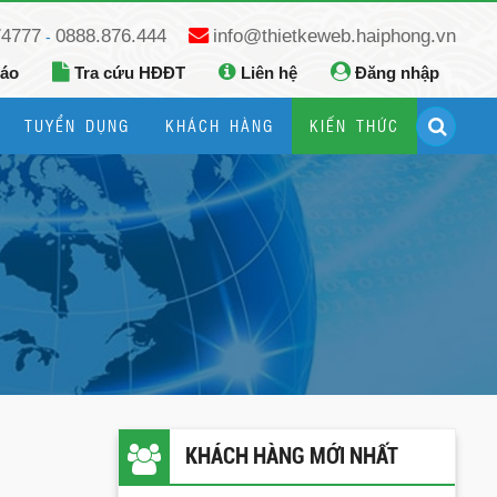
74777
0888.876.444
info@thietkeweb.haiphong.vn
-
báo
Tra cứu HĐĐT
Liên hệ
Đăng nhập
TUYỂN DỤNG
KHÁCH HÀNG
KIẾN THỨC
Hướng dẫn đăng ký Google Business
Hướng dẫn dùng fanpage facebook
KHÁCH HÀNG MỚI NHẤT