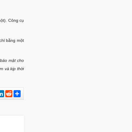
một). Công cụ
chỉ bằng một
 bảo mật cho
 và kịp thời
est
hatsApp
LinkedIn
Reddit
Chia
sẻ