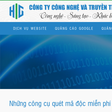
DỊCH VỤ WEBSITE
QUẢNG CÁO GOOGLE
QUẢN
Dịch vụ quản trị website & SEO tổng thể
Những công cụ quét mã độc miễn phí