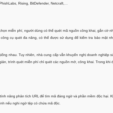
PhishLabs, Rising, BitDefender, Netcraft,…
y chọn miễn phí, người dùng có thể quét mã nguồn công khai, gắn cờ nh
công cụ quét đa năng, có thể được sử dụng để kiểm tra bảo mật n
 giống nhau. Tuy nhiên, nhà cung cấp vẫn khuyến nghị doanh nghiệp 
giản, trình quét miễn phí chỉ quét các nguồn mở, công khai. Trong khi 
p tính năng phân tích URL để tìm mã đáng ngờ và phần mềm độc hại. K
mình nếu nghi ngờ tệp có chứa mã độc.