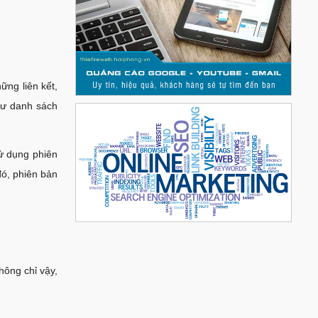
ững liên kết,
hư danh sách
sử dụng phiên
đó, phiên bản
hông chỉ vậy,