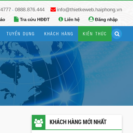
74777
0888.876.444
info@thietkeweb.haiphong.vn
-
báo
Tra cứu HĐĐT
Liên hệ
Đăng nhập
TUYỂN DỤNG
KHÁCH HÀNG
KIẾN THỨC
Hướng dẫn đăng ký Google Business
Hướng dẫn dùng fanpage facebook
KHÁCH HÀNG MỚI NHẤT