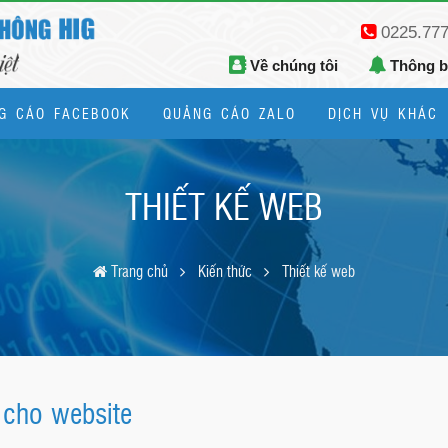
0225.77
Về chúng tôi
Thông 
G CÁO FACEBOOK
QUẢNG CÁO ZALO
DỊCH VỤ KHÁC
Thiết kế logo, bộ nhận diện thương hiệu
THIẾT KẾ WEB
Trang chủ
Kiến thức
Thiết kế web
 cho website