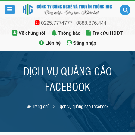
0225.7774777
0888.876.444
-
Về chúng tôi
Thông báo
Tra cứu HĐĐT
Liên hệ
Đăng nhập
DỊCH VỤ QUẢNG CÁO
FACEBOOK
Trang chủ
Dịch vụ quảng cáo Facebook