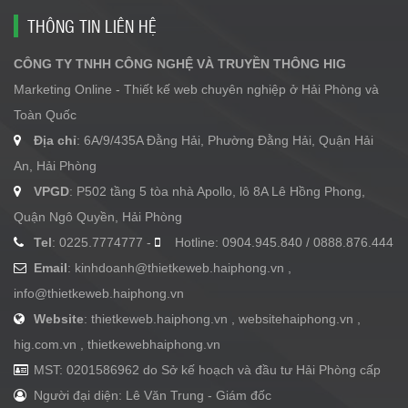
THÔNG TIN LIÊN HỆ
CÔNG TY TNHH CÔNG NGHỆ VÀ TRUYỀN THÔNG HIG
Marketing Online - Thiết kế web chuyên nghiệp ở Hải Phòng và
Toàn Quốc
Địa chỉ
: 6A/9/435A Đằng Hải, Phường Đằng Hải, Quận Hải
An, Hải Phòng
VPGD
: P502 tầng 5 tòa nhà Apollo, lô 8A Lê Hồng Phong,
Quận Ngô Quyền, Hải Phòng
Tel
: 0225.7774777 -
Hotline: 0904.945.840 / 0888.876.444
Email
:
kinhdoanh@thietkeweb.haiphong.vn
,
info@thietkeweb.haiphong.vn
Website
: thietkeweb.haiphong.vn , websitehaiphong.vn ,
hig.com.vn , thietkewebhaiphong.vn
MST: 0201586962 do Sở kế hoạch và đầu tư Hải Phòng cấp
Người đại diện: Lê Văn Trung - Giám đốc