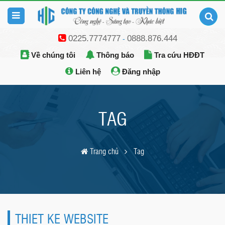
0225.7774777
0888.876.444
-
Về chúng tôi
Thông báo
Tra cứu HĐĐT
Liên hệ
Đăng nhập
TAG
Trang chủ
Tag
THIET KE WEBSITE