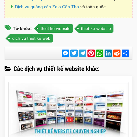
Dịch vụ quảng cáo Zalo Cần Thơ
và toàn quốc
Từ khóa:
thiết kế website
thiet ke website
dịch vụ thiết kế web
Messenger
Twitter
Telegram
Pinterest
WhatsApp
LinkedIn
Reddit
Chi
sẻ
Các dịch vụ thiết kế website khác: