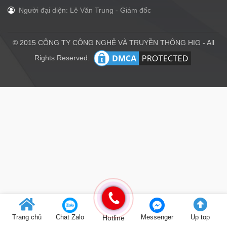
Người đại diện: Lê Văn Trung - Giám đốc
© 2015 CÔNG TY CÔNG NGHỆ VÀ TRUYỀN THÔNG HIG - All
Rights Reserved.
Trang chủ
Chat Zalo
Hotline
Messenger
Up top