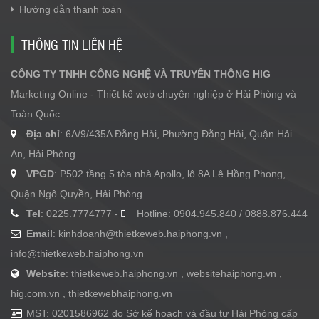
Hướng dẫn thanh toán
THÔNG TIN LIÊN HỆ
CÔNG TY TNHH CÔNG NGHỆ VÀ TRUYỀN THÔNG HIG
Marketing Online - Thiết kế web chuyên nghiệp ở Hải Phòng và
Toàn Quốc
Địa chỉ
: 6A/9/435A Đằng Hải, Phường Đằng Hải, Quận Hải
An, Hải Phòng
VPGD
: P502 tầng 5 tòa nhà Apollo, lô 8A Lê Hồng Phong,
Quận Ngô Quyền, Hải Phòng
Tel
: 0225.7774777 -
Hotline: 0904.945.840 / 0888.876.444
Email
:
kinhdoanh@thietkeweb.haiphong.vn
,
info@thietkeweb.haiphong.vn
Website
: thietkeweb.haiphong.vn , websitehaiphong.vn ,
hig.com.vn , thietkewebhaiphong.vn
MST: 0201586962 do Sở kế hoạch và đầu tư Hải Phòng cấp