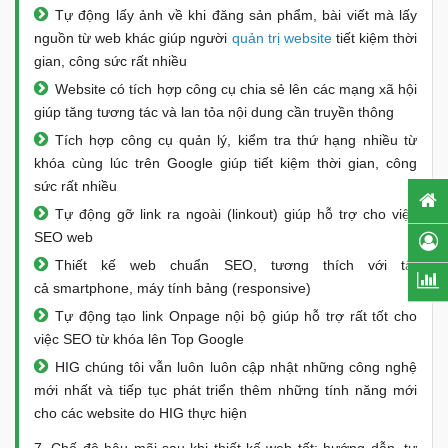
Tự động lấy ảnh về khi đăng sản phẩm, bài viết mà lấy
nguồn từ web khác giúp người
quản trị website
tiết kiệm thời
gian, công sức rất nhiều
Website có tích hợp công cụ chia sẻ lên các mạng xã hội
giúp tăng tương tác và lan tỏa nội dung cần truyền thông
Tích hợp công cụ quản lý, kiểm tra thứ hạng nhiều từ
khóa cùng lúc trên Google giúp tiết kiệm thời gian, công
sức rất nhiều
Tự động gỡ link ra ngoài (linkout) giúp hỗ trợ cho việc
SEO web
Thiết kế web chuẩn SEO, tương thích với tất
cả smartphone, máy tính bảng (responsive)
Tự động tạo link Onpage nội bộ giúp hỗ trợ rất tốt cho
việc SEO từ khóa lên Top Google
HIG chúng tôi vẫn luôn luôn cập nhật những công nghệ
mới nhất và tiếp tục phát triển thêm những tính năng mới
cho các website do HIG thực hiện
7. Chế độ hậu mãi sau khi thiết kế web tốt: hướng dẫn, tư