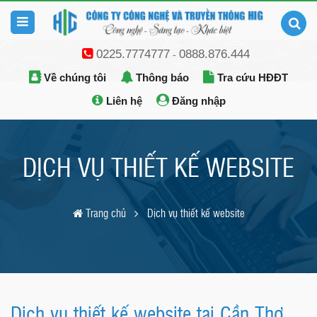
0225.7774777
0888.876.444
-
Về chúng tôi
Thông báo
Tra cứu HĐĐT
Liên hệ
Đăng nhập
DỊCH VỤ THIẾT KẾ WEBSITE
Trang chủ
Dịch vụ thiết kế website
Dịch vụ thiết kế website tại Cần Thơ