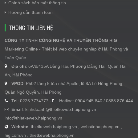
Chính sách bảo mật thông tin
Hướng dẫn thanh toán
THÔNG TIN LIÊN HỆ
CÔNG TY TNHH CÔNG NGHỆ VÀ TRUYỀN THÔNG HIG
Marketing Online - Thiết kế web chuyên nghiệp ở Hải Phòng và
Toàn Quốc
Địa chỉ
: 6A/9/435A Đằng Hải, Phường Đằng Hải, Quận Hải
An, Hải Phòng
VPGD
: P502 tầng 5 tòa nhà Apollo, lô 8A Lê Hồng Phong,
Quận Ngô Quyền, Hải Phòng
Tel
: 0225.7774777 -
Hotline: 0904.945.840 / 0888.876.444
Email
:
kinhdoanh@thietkeweb.haiphong.vn
,
info@thietkeweb.haiphong.vn
Website
: thietkeweb.haiphong.vn , websitehaiphong.vn ,
hig.com.vn , thietkewebhaiphong.vn