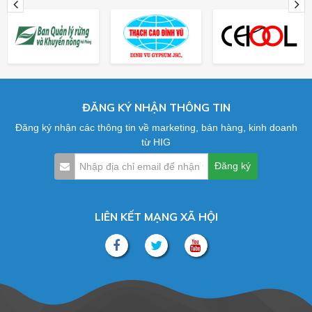
ĐĂNG KÝ NHẬN THÔNG TIN
Đăng ký nhận các thông tin về marketing, bán hàng, kinh doanh
từ HIG
LIÊN KẾT MẠNG XÃ HỘI