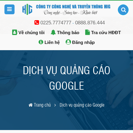
0225.7774777
0888.876.444
-
Về chúng tôi
Thông báo
Tra cứu HĐĐT
Liên hệ
Đăng nhập
DỊCH VỤ QUẢNG CÁO
GOOGLE
Trang chủ
Dịch vụ quảng cáo Google