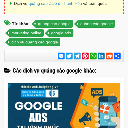
Dịch vụ
quảng cáo Zalo ở Thanh Hóa
và toàn quốc
Từ khóa:
quang cao google
quảng cáo google
marketing online
google ads
dich vu quang cao google
Messenger
Twitter
Telegram
Pinterest
WhatsApp
LinkedIn
Reddit
Chi
sẻ
Các dịch vụ quảng cáo google khác: